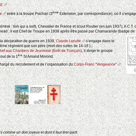
DE
ème
e
entre à la troupe Psichari (3
Extension, par correspondance), où il s’engag
témisé : lion qui a soif), Chevalier de France et scout Routier (en juin 1937), A.C.T. 
ead ; il est Chef de Troupe en 1938 après être passé par Chamarande (badge de B
 la déclaration de guerre en 1939,
Claude Lerude
s’engage dans le
ême régiment que son père (mort des suites de 14-18 ) ;
hef aux Chantiers de Jeunesse (forêt de Tronçais)
, il dirige le groupe
ère
cout de la 1
St Amand Morond.
hargé du recrutement et de l’organisation du
Corps-Franc "Vengeance"
rs comme un don joyeux et dont il faut tirer parti.