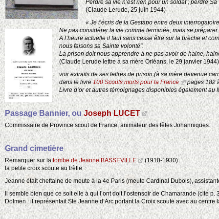
Perdre sa vie n’est rien pour un soldat ; perdre Sa v
(Claude Lerude, 25 juin 1944)
«
Je t’écris de la Gestapo entre deux interrogatoi
Ne pas considérer la vie comme terminée, mais se préparer 
A l’heure actuelle il faut sans cesse être sur la brèche et c
nous faisons sa Sainte volonté".
La prison doit nous apprendre à ne pas avoir de haine, haine 
(Claude Lerude lettre à sa mère Orléans, le 29 janvier 1944)
voir extraits de ses lettres de prison (à sa mère devenue car
dans le livre
100 Scouts morts pour la France
pages 182 à
Livre d’or et autres témoignages disponibles également au
Passage Bannier, ou
Joseph LUCET
Commissaire de Province scout de France, animateur des fêtes Johanniques.
Grand cimetière
Remarquer sur la
tombe de Jeanne BASSEVILLE
(1910-1930)
la petite croix scoute au trèfle.
Jeanne était cheftaine de meute à la 4e Paris (meute Cardinal Dubois), assistant
Il semble bien que ce soit elle à qui l’ont doit l’ostensoir de Chamarande (cité p
Dolmen : il représentait Ste Jeanne d’Arc portant la Croix scoute avec au centre l