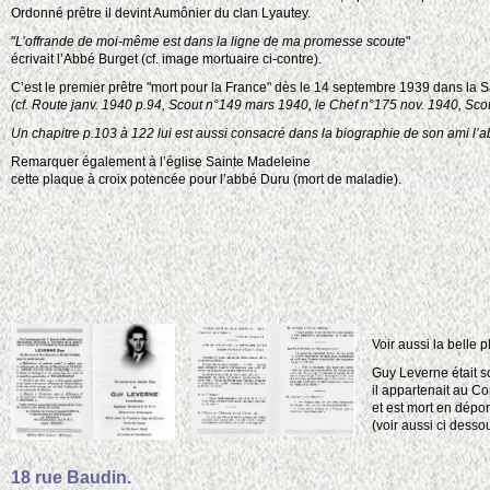
Ordonné prêtre il devint Aumônier du clan Lyautey.
"
L’offrande de moi-même est dans la ligne de ma promesse scoute
"
écrivait l’Abbé Burget (cf. image mortuaire ci-contre).
C’est le premier prêtre "mort pour la France" dès le 14 septembre 1939 dans la S
(cf. Route janv. 1940 p.94, Scout n°149 mars 1940, le Chef n°175 nov. 1940, Sc
Un chapitre p.103 à 122 lui est aussi consacré dans la biographie de son ami l’
Remarquer également à l’église Sainte Madeleine
cette plaque à croix potencée pour l’abbé Duru (mort de maladie).
Voir aussi la belle
Guy Leverne était sc
il appartenait au C
et est mort en dépor
(voir aussi ci desso
18 rue Baudin.