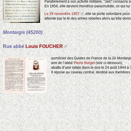
Parallèlement à son activité militaire, "Jaïc" consacra
En 1956, elle devient monitrice parachutiste, ce qui lui 
Le 29 novembre 1957
, elle se porte volontaire pou
atteinte par le tir des armes rebelles alors qu’elle do
Montargis (45200)
Rue abbé
Louis FOUCHER
aumônier des Guides de France de la 2è Montargi
ami de l’abbé
Pierre Burget
(voir ci-dessous),
abattu d’une rafale dans le dos le 24 août 1944 à 
Il repose au caveau central, destiné aux membres