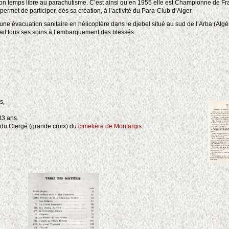
 son temps libre au parachutisme. C’est ainsi qu’en 1955 elle est Championne de Fra
permet de participer, dès sa création, à l’activité du Para-Club d’Alger.
r une évacuation sanitaire en hélicoptère dans le djebel situé au sud de l’Arba (Algé
nnait tous ses soins à l’embarquement des blessés.
s,
33 ans.
 du Clergé (grande croix) du
cimetière de Montargis
.