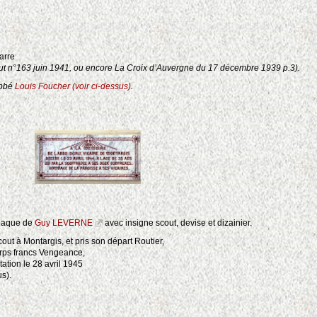
arre
out n°163 juin 1941, ou encore La Croix d’Auvergne du 17 décembre 1939 p.3).
abbé
Louis Foucher (voir ci-dessus)
.
 plaque de
Guy LEVERNE
avec insigne scout, devise et dizainier.
out à Montargis, et pris son départ Routier,
orps francs Vengeance,
tation le 28 avril 1945
us).