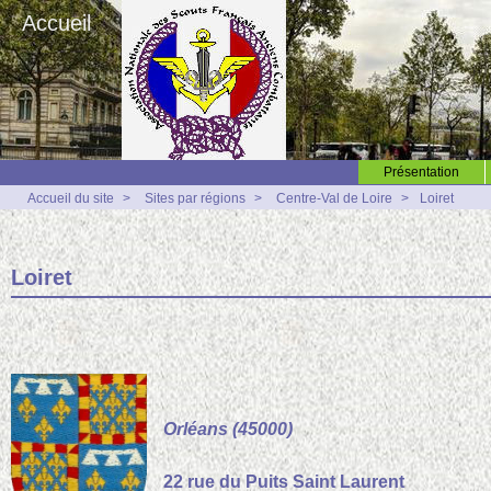
Accueil
Présentation
Accueil du site
>
Sites par régions
>
Centre-Val de Loire
>
Loiret
Loiret
Orléans (45000)
22 rue du Puits Saint Laurent