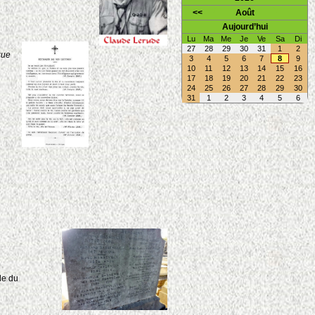
<<
Août
Aujourd’hui
Lu
Ma
Me
Je
Ve
Sa
Di
27
28
29
30
31
1
2
que
3
4
5
6
7
8
9
10
11
12
13
14
15
16
17
18
19
20
21
22
23
24
25
26
27
28
29
30
31
1
2
3
4
5
6
le du