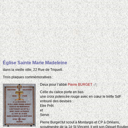
Église Sainte Marie Madeleine
dans la vieille ville, 22 Rue de Triqueti.
Trois plaques commémoratives :
Deux pour l’abbé
Pierre BURGET
,
Celle du calice porte en bas
une croix potencée rouge avec en cœur le trèfle SdF
entouré des devises :
Etre Prêt
et
Servir.
Pierre Burget fut scout à Montargis et CP à Orléans,
scoutmestre de la 1è St Vincent, il prit son Départ Routie