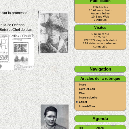
Publication
126 Articles
10 Albums photo
e sur la promesse
Aucune brève
10 Sites Web
3 Auteurs
de la 2e Orléans.
Visites
ois) et Chef de clan.
0 aujourd’hui
5675 hier
1223272 depuis le début
199 visiteurs actuellement
connectés
Navigation
Articles de la rubrique
Indre
Eure-et-Loir
Cher
Indre-et-Loire
Loiret
Loir-et-Cher
Agenda
<<
2026