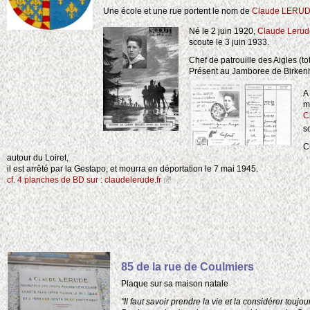
Une école et une rue portent le nom de
Claude LERU
Né le 2 juin 1920,
Claude Lerud
scoute le 3 juin 1933.
Chef de patrouille des Aigles (to
Présent au Jamboree de Birkenh
A
m
C
s
C
autour du Loiret,
il est arrêté par la Gestapo, et mourra en déportation le 7 mai 1945.
cf. 4 planches de BD sur : claudelerude.fr
85 de la rue de Coulmiers
Plaque sur sa maison natale
"Il faut savoir prendre la vie et la considérer toujou