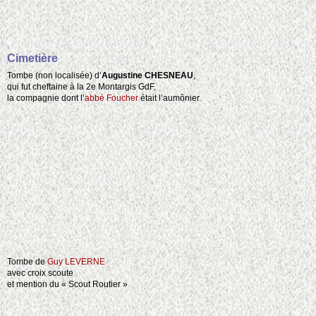
Cimetière
Tombe (non localisée) d’
Augustine CHESNEAU
,
qui fut cheftaine à la 2e Montargis GdF,
la compagnie dont l’
abbé Foucher
était l’aumônier.
Tombe de
Guy LEVERNE
avec croix scoute
et mention du « Scout Routier »