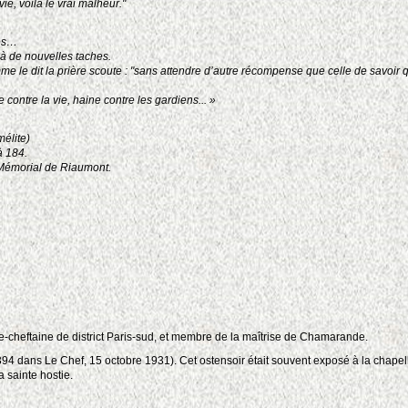
ie, voilà le vrai malheur."
res…
à de nouvelles taches.
omme le dit la prière scoute : "sans attendre d’autre récompense que celle de savoir 
contre la vie, haine contre les gardiens...
»
mélite)
 184.
 Mémorial de Riaumont.
e-cheftaine de district Paris-sud, et membre de la maîtrise de Chamarande.
. 394 dans Le Chef, 15 octobre 1931). Cet ostensoir était souvent exposé à la chapel
a sainte hostie.