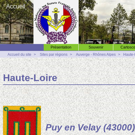
Accueil
Présentation
Souvenir
Cartosco
Accueil du site
>
Sites par régions
>
Auverge - Rhônes Alpes
>
Haute-
Haute-Loire
Puy en Velay (43000)