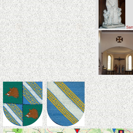
Sam
3
9
12
2
3
3
3
7
2
2
2
2
2
2
3
3
2
2
2
2