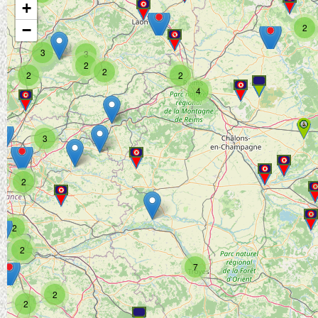
+
−
2
3
3
2
2
2
2
4
3
2
2
2
7
2
2