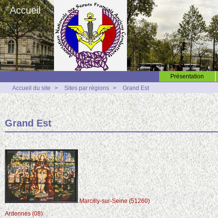
Accueil
Présentation
Accueil du site
>
Sites par régions
>
Grand Est
Grand Est
Marcilly-sur-Seine (51260)
Ardennes (08)