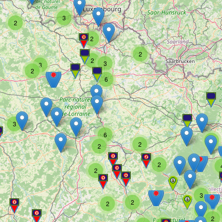
3
2
2
2
2
3
3
2
6
3
6
2
2
2
2
2
3
2
2
2
2