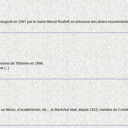
2
3
inauguré en 1987 par le maire Marcel Rudloff, en présence des divers mouvements sc
3
2
2
7
2
2
2
2
8
 moines de Tibhirine en 1996.
2
2
e (...)
4
2
e au Maroc, d’académicien, etc..., le Maréchal était, depuis 1912, membre du Comi