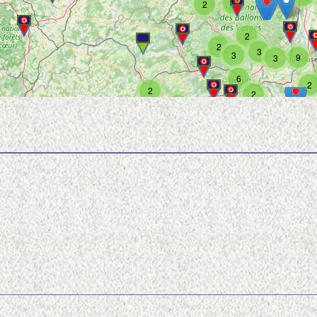
5
2
2
2
3
3
9
3
6
2
2
2
2
8
3
4
2
2
2