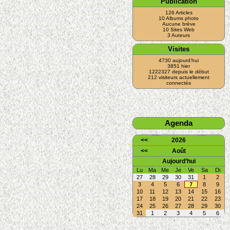
Publication
126 Articles
10 Albums photo
Aucune brève
10 Sites Web
3 Auteurs
Visites
4730 aujourd’hui
3851 hier
1222327 depuis le début
212 visiteurs actuellement
connectés
Agenda
<<
2026
<<
Août
Aujourd’hui
Lu
Ma
Me
Je
Ve
Sa
Di
27
28
29
30
31
1
2
3
4
5
6
7
8
9
10
11
12
13
14
15
16
17
18
19
20
21
22
23
24
25
26
27
28
29
30
31
1
2
3
4
5
6