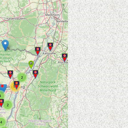
2
12
4
2
4