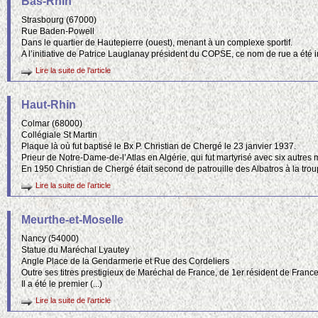
Bas-Rhin
5
Strasbourg (67000)
Rue Baden-Powell
Dans le quartier de Hautepierre (ouest), menant à un complexe sportif.
2
A l’initiative de Patrice Lauglanay président du COPSE, ce nom de rue a été 
2
Lire la suite de l’article
2
3
Haut-Rhin
7
16
9
Colmar (68000)
2
5
3
Collégiale St Martin
2
Plaque là où fut baptisé le Bx P. Christian de Chergé le 23 janvier 1937.
Prieur de Notre-Dame-de-l’Atlas en Algérie, qui fut martyrisé avec six autres
3
En 1950 Christian de Chergé était second de patrouille des Albatros à la troup
5
Lire la suite de l’article
Meurthe-et-Moselle
Nancy (54000)
Statue du Maréchal Lyautey
Angle Place de la Gendarmerie et Rue des Cordeliers
Outre ses titres prestigieux de Maréchal de France, de 1er résident de Franc
Il a été le premier (...)
Lire la suite de l’article