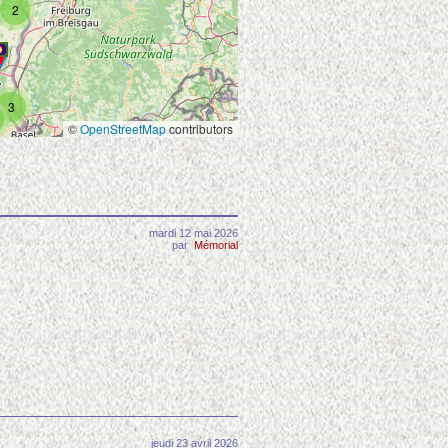
2
3
©
OpenStreetMap
contributors
mardi 12 mai 2026
par
Mémorial
jeudi 23 avril 2026