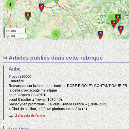
4
2
2
30 km
2
20 mi
3
3
Articles publiés dans cette rubrique
2
Aube
Troyes (10000)
Cimetière
2
Remarquer sur la tombe des familles DORE RIGOLEY CONTANT GAURIER
la belle croix scoute métallique
pour Jacques GAURIER
3
2
scout & routier à Troyes (1930-40),
Saint-cyrien promotion « La Plus Grande France » (1938-1939)
« Chef de section, a été tué glorieusement à la (...)
2
Lire la suite de l’article
5