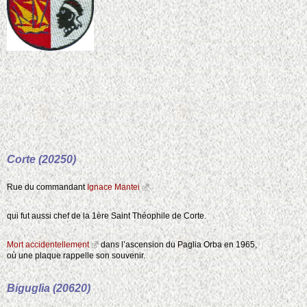
6
5
14
2
2
10
4
77
2
2
13
65
2
4
2
2
8
2
12
2
3
6
2
3
7
3
3
2
2
2
2
6
4
2
Corte (20250)
2
3
8
2
11
2
2
8
Rue du commandant
Ignace Mantei
2
2
2
9
3
2
5
qui fut aussi chef de la 1ère Saint Théophile de Corte.
5
4
3
2
2
Mort accidentellement
dans l’ascension du Paglia Orba en 1965,
2
4
où une plaque rappelle son souvenir.
2
3
3
5
Biguglia (20620)
2
2
8
2