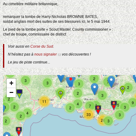
2
3
2
Au cimetière militaire britannique,
2
3
2
8
4
10
2
3
remarquer la tombe de Harry Nicholas BROWNIE BATES,
33
11
2
soldat anglais mort des suites de ses blessures ici, le 5 mai 1944.
3
3
2
2
12
3
3
Le pied de la tombe porte « Scout Master, County commissioner » :
4
6
4
2
chef de troupe, commissaire de district
5
2
15
7
2
4
5
Voir aussi en
Corse du Sud
.
11
2
2
3
6
N’hésitez pas à
nous signaler
vos découvertes !
2
Le jeu de piste continue...
3
3
6
2
2
2
3
+
7
3
3
2
−
5
2
3
2
11
5
9
4
5
2
7
2
3
3
2
4
33
3
2
26
2
3