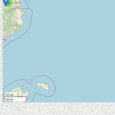
2
50 km
50 mi