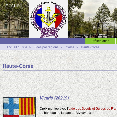
Accueil
Présentation
Accueil du site
>
Sites par régions
>
Corse
>
Haute-Corse
Haute-Corse
Vivario (20219)
Croix montée avec l’
aide des Scouts et Guides de Fra
au hameau de la gare de Vizzavona.