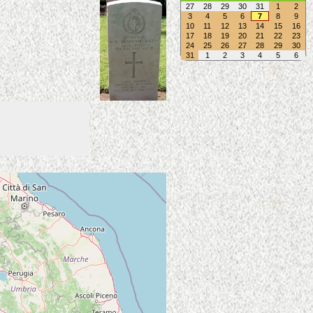
27
28
29
30
31
1
2
3
4
5
6
7
8
9
10
11
12
13
14
15
16
17
18
19
20
21
22
23
24
25
26
27
28
29
30
31
1
2
3
4
5
6