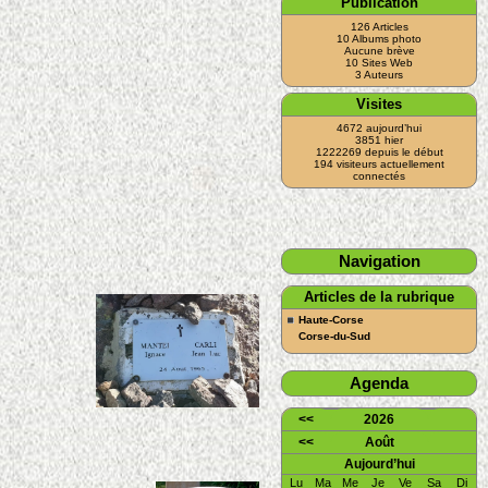
Publication
126 Articles
10 Albums photo
Aucune brève
10 Sites Web
3 Auteurs
Visites
4672 aujourd’hui
3851 hier
1222269 depuis le début
194 visiteurs actuellement
connectés
Navigation
Articles de la rubrique
Haute-Corse
Corse-du-Sud
Agenda
<<
2026
<<
Août
Aujourd’hui
Lu
Ma
Me
Je
Ve
Sa
Di