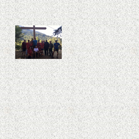
2
4
16
6
2
3
7
8
4
15