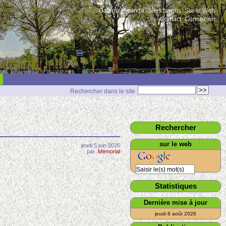
Galerie
Agenda
Sites favoris
Sur le Web
Contact
Connexion
Rechercher dans le site
Rechercher
sur le web
jeudi 5 juin 2025
par
Mémorial
Statistiques
Dernière mise à jour
jeudi 6 août 2026