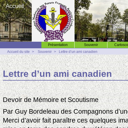
Accueil
Présentation
Souvenir
Cartosco
Accueil du site
>
Souvenir
>
Lettre d’un ami canadien
Lettre d’un ami canadien
Devoir de Mémoire et Scoutisme
Par Guy Bordeleau des Compagnons d’une 
Merci d’avoir fait paraître ces quelques ima