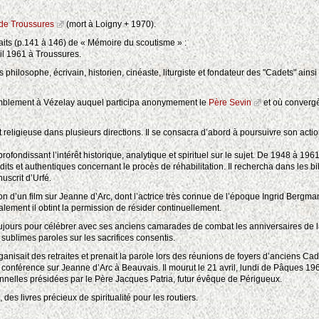
e Troussures
(mort à Loigny + 1970).
aits (p.141 à 146) de « Mémoire du scoutisme » :
il 1961 à Troussures.
is philosophe, écrivain, historien, cinéaste, liturgiste et fondateur des "Cadets" ain
semblement à Vézelay auquel participa anonymement le
Père Sevin
et où convergè
 religieuse dans plusieurs directions. Il se consacra d’abord à poursuivre son actio
ondissant l’intérêt historique, analytique et spirituel sur le sujet. De 1948 à 1961
inédits et authentiques concernant le procès de réhabilitation. Il rechercha dans les
uscrit d’Urfé.
ion d’un film sur Jeanne d’Arc, dont l’actrice très connue de l’époque Ingrid Bergman 
alement il obtint la permission de résider continuellement.
jours pour célébrer avec ses anciens camarades de combat les anniversaires de la 
 sublimes paroles sur les sacrifices consentis.
rganisait des retraites et prenait la parole lors des réunions de foyers d’anciens 
onférence sur Jeanne d’Arc à Beauvais. Il mourut le 21 avril, lundi de Pâques 1961
nnelles présidées par le Père Jacques Patria, futur évêque de Périgueux.
des livres précieux de spiritualité pour les routiers.