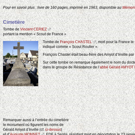
Pour en savoir plus : livre de 160 pages, imprimé en 1963, disponible au
Mémori
Cimetière
Tombe de
Vincent CERIEZ
portant la mention « Scout de France »
Tombe de
François CHASTEL
, mort pour la France le
indiqué comme « Scout Routier ».
François Chastel était beau-frère des Amyot d’Inville p
Sur cette tombe on remarque également le nom du doct
dans le groupe de Résistance de l’
abbé Gérald AMYOT 
Remarquer aussi à l’entrée du cimetière
le monument où figurent les noms de
Gérald Amyot d’Inville (cf.
ci-dessus
)
et d’
Auguste MONNET
, EDF à Senlis, résistant mort en déportation le 23 janvi