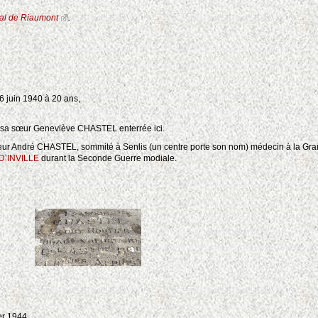
al de Riaumont
.
 6 juin 1940 à 20 ans,
ar sa sœur Geneviève CHASTEL enterrée ici.
eur André CHASTEL, sommité à Senlis (un centre porte son nom) médecin à la Gra
D’INVILLE
durant la Seconde Guerre modiale.
er 1944.