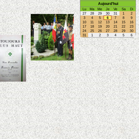
Aujourd’hui
Lu
Ma
Me
Je
Ve
Sa
Di
27
28
29
30
31
1
2
3
4
5
6
7
8
9
10
11
12
13
14
15
16
17
18
19
20
21
22
23
24
25
26
27
28
29
30
31
1
2
3
4
5
6