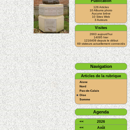
Publication
126 Articles
10 Albums photo
Aucune brève
10 Sites Web
3 Auteurs
Visites
2663 aujourd’hui
14095 hier
1216409 depuis le début
69 visiteurs actuellement connectés
Navigation
Articles de la rubrique
Aisne
Nord
Pas-de-Calais
Oise
Somme
Agenda
<<
2026
<<
Août