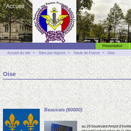
Accueil
Présentation
Accueil du site
>
Sites par régions
>
Hauts de France
>
Oise
Oise
Beauvais (60000)
au 29 boulevard Amyot d’Invill
(devant l’actuel siège de la "di