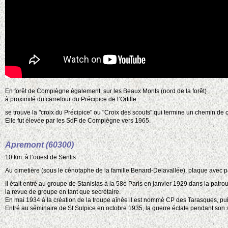
En forêt de Compiègne également, sur les Beaux Monts (nord de la forêt)
à proximité du carrefour du Précipice de l’Ortille
se trouve la "croix du Précipice" ou "Croix des scouts" qui termine un chemin de
Elle fut élevée par les SdF de Compiègne vers 1965.
Apremont (60300)
10 km. à l’ouest de Senlis
Au cimetière (sous le cénotaphe de la famille Benard-Delavallée), plaque avec
Il était entré au groupe de Stanislas à la 58è Paris en janvier 1929 dans la patro
la revue de groupe en tant que secrétaire.
En mai 1934 à la création de la troupe aînée il est nommé CP des Tarasques, puis
Entré au séminaire de St Sulpice en octobre 1935, la guerre éclate pendant son 