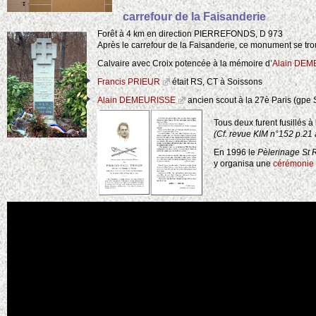
carrefour de la Faisanderie
Forêt à 4 km en direction PIERREFONDS, D 973
Après le carrefour de la Faisanderie, ce monument se tr
Calvaire avec Croix potencée à la mémoire d’
Alain DEM
Francis PRIEUR
était RS, CT à Soissons
Alain DEMEURISSE
ancien scout à la 27è Paris (gpe 
Tous deux furent fusillés à 
(Cf. revue KIM n°152 p.21
En 1996 le
Pèlerinage St 
y organisa une
cérémonie 