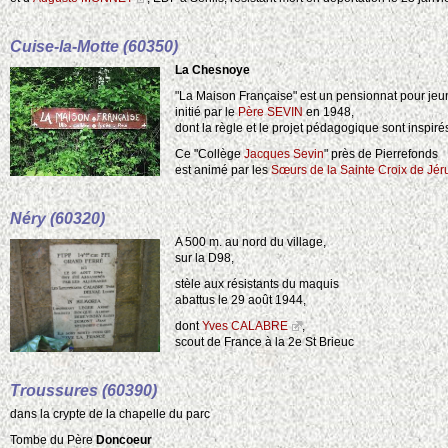
Cuise-la-Motte (60350)
La Chesnoye
"La Maison Française" est un pensionnat pour jeune
initié par le
Père SEVIN
en 1948,
dont la règle et le projet pédagogique sont inspir
Ce "Collège
Jacques Sevin
" près de Pierrefonds
est animé par les
Sœurs de la Sainte Croix de Jé
Néry (60320)
A 500 m. au nord du village,
sur la D98,
stèle aux résistants du maquis
abattus le 29 août 1944,
dont
Yves CALABRE
,
scout de France à la 2e St Brieuc
Troussures (60390)
dans la crypte de la chapelle du parc
Tombe du Père
Doncoeur