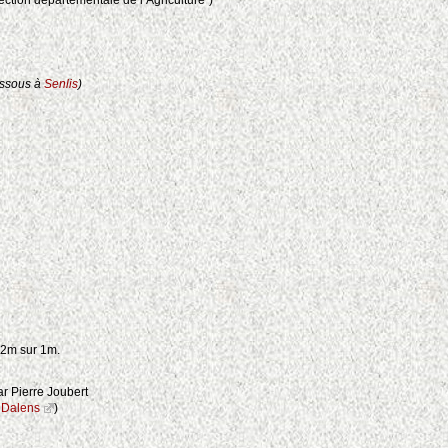
dessous à
Senlis
)
 2m sur 1m.
par Pierre Joubert
 Dalens
)