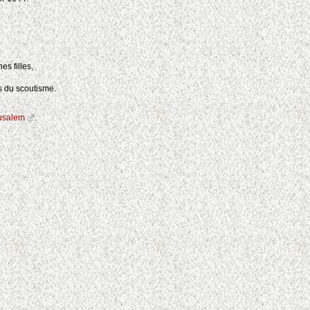
s filles,
és du scoutisme.
rusalem
.