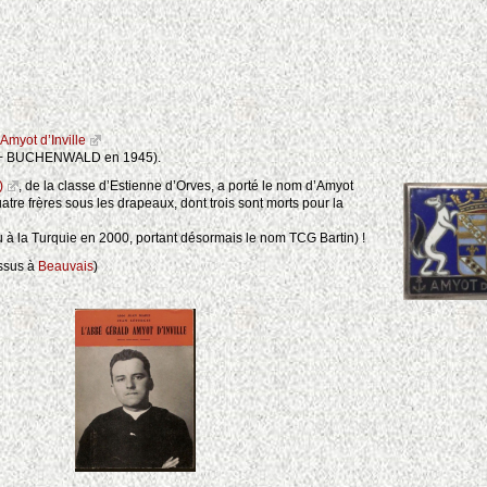
Amyot d’Inville
t (+ BUCHENWALD en 1945).
)
, de la classe d’Estienne d’Orves, a porté le nom d’Amyot
uatre frères sous les drapeaux, dont trois sont morts pour la
u à la Turquie en 2000, portant désormais le nom TCG Bartin) !
essus à
Beauvais
)