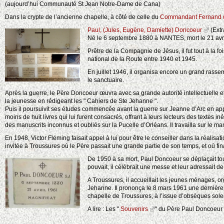
(aujourd’hui Communauté St Jean Notre-Dame de Cana)
Dans la crypte de l’ancienne chapelle, à côté de celle du
Commandant Fernand d
Paul, (Jules, Eugène, Damiette) Doncoeur
(Extr
Né le 6 septembre 1880 à NANTES, mort le 21 avr
Prêtre de la Compagnie de Jésus, il fut tout à la fo
national de la Route entre 1940 et 1945.
En juillet 1946, il organisa encore un grand ras
le sanctuaire.
Après la guerre, le Père Doncoeur œuvra avec sa grande autorité intellectuelle et
la jeunesse en rédigeant les " Cahiers de Ste Jehanne ".
Puis il poursuivit ses études commencée avant la guerre sur Jeanne d’Arc en approf
moins de huit livres qui lui furent consacrés, offrant à leurs lecteurs des textes 
des manuscrits inconnus et oubliés sur la Pucelle d’Orléans. Il travailla sur le man
En 1948, Victor Fleming faisait appel à lui pour être le conseiller dans la réalisat
invitée à Troussures où le Père passait une grande partie de son temps, et où fin
De 1950 à sa mort, Paul Doncoeur se déplaçait tou
pouvait, il célébrait une messe et leur adressait de
A Troussures, il accueillait les jeunes ménages, o
Jehanne. Il prononça le 8 mars 1961 une dernière c
chapelle de Troussures, à l’issue d’obsèques sole
A lire : Les "
Souvenirs
" du Père Paul Doncoeur , 