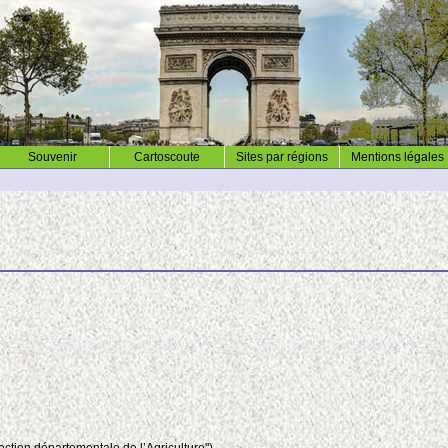
Souvenir
Cartoscoute
Sites par régions
Mentions légales
e
rection départementale de l’Agriculture")