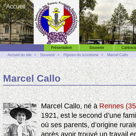
Accueil
Présentation
Souvenir
Cartosco
Accueil du site
>
Souvenir
>
Figures du scoutisme
>
Marcel Callo
Marcel Callo
Marcel Callo, né à
Rennes (35
1921, est le second d’une fami
où ses parents, d’origine rurale
après avoir trouvé un travail en