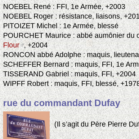
NOEBEL René : FFI, 1e Armée, +2003
NOEBEL Roger : résistance, liaisons, +20
PITOIZET Michel : 1e Armée, blessé
POURCHET Maurice : abbé aumônier du cl
Flour
, +2004
RONCON abbé Adolphe : maquis, lieutena
SCHEFFER Bernard : maquis, FFI, 1e Ar
TISSERAND Gabriel : maquis, FFI, +2004
WIPFF Robert : maquis, FFI, blessé, +197
rue du commandant Dufay
(Il s’agit du Père Pierre Du