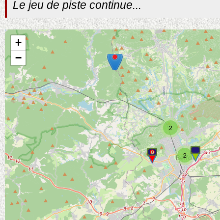
Le jeu de piste continue...
+
−
2
2