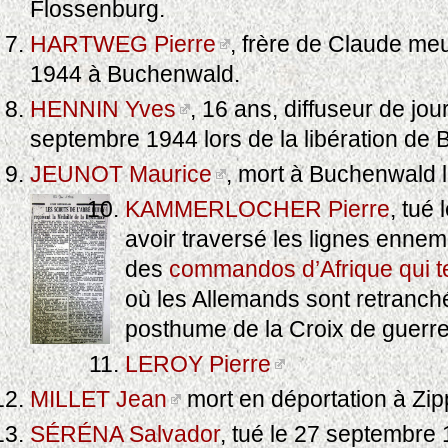
Flossenburg.
HARTWEG Pierre
, frère de Claude meu
1944 à Buchenwald.
HENNIN Yves
, 16 ans, diffuseur de jo
septembre 1944 lors de la libération de Be
JEUNOT Maurice
, mort à Buchenwald 
KAMMERLOCHER Pierre
, tué
avoir traversé les lignes ennemi
des
commandos d’Afrique qui t
où les Allemands sont retranchés
posthume de la Croix de guerr
LEROY Pierre
MILLET Jean
mort en déportation à Zip
SÉRÉNA Salvador
, tué le 27 septembre 1