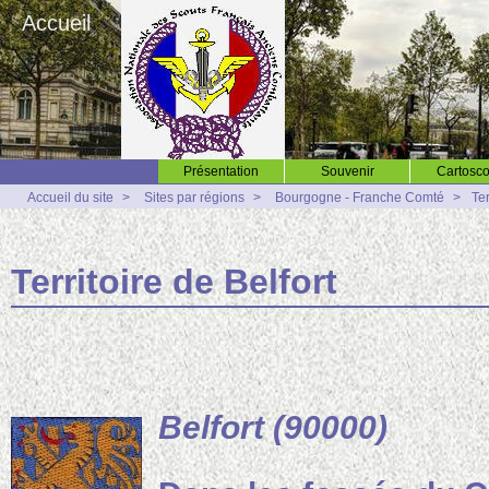
Accueil
Présentation
Souvenir
Cartosco
Accueil du site
>
Sites par régions
>
Bourgogne - Franche Comté
>
Ter
Territoire de Belfort
Belfort (90000)