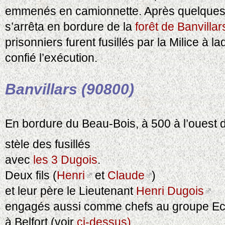
emmenés en camionnette. Après quelques 
s’arrêta en bordure de la
forêt de Banvillar
prisonniers furent fusillés par la Milice à 
confié l’exécution.
Banvillars (90800)
En bordure du Beau-Bois, à 500 à l’ouest d
stèle des fusillés
avec
les 3 Dugois
.
Deux fils (
Henri
et
Claude
)
et leur père le Lieutenant
Henri Dugois
engagés aussi comme chefs au groupe Ecl
à Belfort (voir
ci-dessus)
.