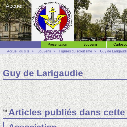
Accueil
Présentation
Souvenir
Cartosco
Accueil du site
>
Souvenir
>
Figures du scoutisme
>
Guy de Larigaud
Guy de Larigaudie
Articles publiés dans cette