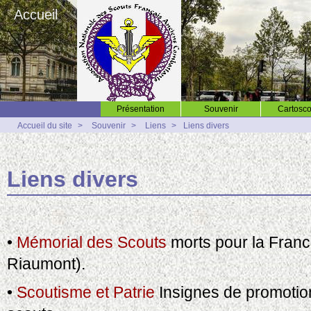
Accueil
Présentation
Souvenir
Cartosco
Accueil du site
>
Souvenir
>
Liens
>
Liens divers
Liens divers
•
Mémorial des Scouts
morts pour la Fran
Riaumont).
•
Scoutisme et Patrie
Insignes de promotion