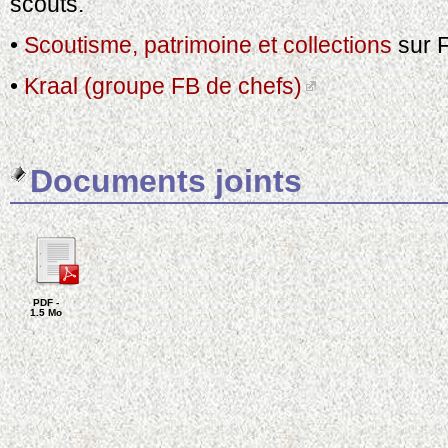
scouts.
•
Scoutisme, patrimoine et collections
sur 
•
Kraal (groupe FB de chefs)
Documents joints
PDF -
1.5 Mo