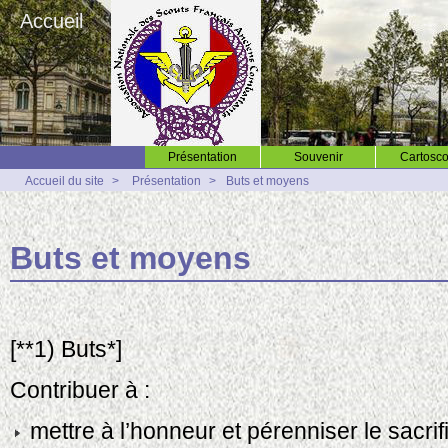
Accueil
Présentation
Souvenir
Cartosco
Accueil du site
>
Présentation
>
Buts et moyens
Buts et moyens
[**1) Buts*]
Contribuer à :
mettre à l’honneur et pérenniser le sacrif