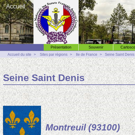
Accueil
Présentation
Souvenir
Cartosco
Accueil du site
>
Sites par régions
>
Ile de France
>
Seine Saint Denis
Seine Saint Denis
Montreuil (93100)