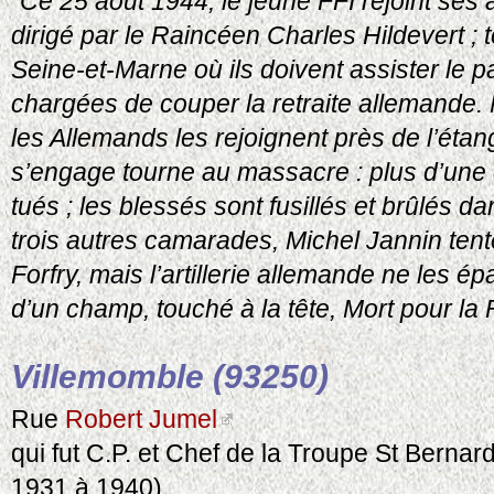
"Ce 25 août 1944, le jeune FFI rejoint ses
dirigé par le Raincéen Charles Hildevert ; 
Seine-et-Marne où ils doivent assister le 
chargées de couper la retraite allemande. 
les Allemands les rejoignent près de l’éta
s’engage tourne au massacre : plus d’une 
tués ; les blessés sont fusillés et brûlés d
trois autres camarades, Michel Jannin tente
Forfry, mais l’artillerie allemande ne les é
d’un champ, touché à la tête, Mort pour la Fr
Villemomble (93250)
Rue
Robert Jumel
qui fut C.P. et Chef de la Troupe St Bernar
1931 à 1940)