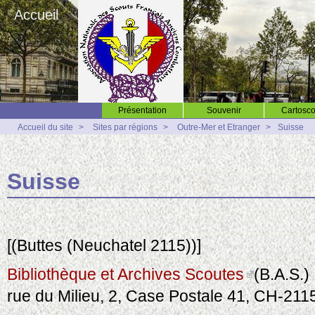
Accueil
Présentation
Souvenir
Cartosco
Accueil du site
>
Sites par régions
>
Outre-Mer et Etranger
>
Suisse
Suisse
[(Buttes (Neuchatel 2115))]
Bibliothèque et Archives Scoutes
(B.A.S.)
rue du Milieu, 2, Case Postale 41, CH-211