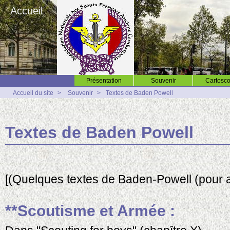
Accueil
Présentation
Souvenir
Cartosco
Accueil du site
>
Souvenir
>
Textes de Baden Powell
Textes de Baden Powell
[(Quelques textes de Baden-Powell (pour aid
**Scoutisme et Armée :