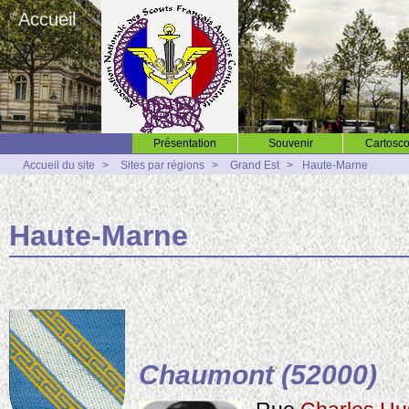
Accueil
Présentation
Souvenir
Cartosco
Accueil du site
>
Sites par régions
>
Grand Est
>
Haute-Marne
Haute-Marne
Chaumont (52000)