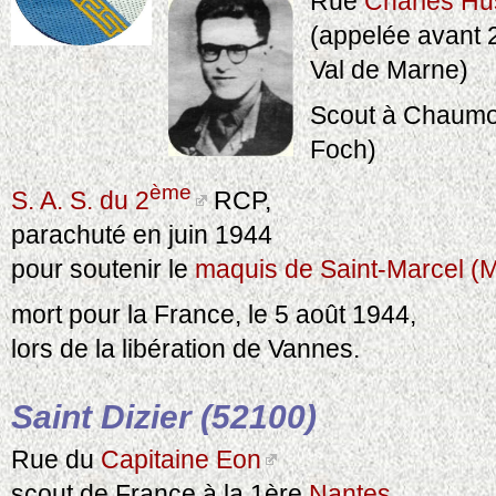
Rue
Charles H
(appelée avant 
Val de Marne)
Scout à Chaumo
Foch)
ème
S. A. S. du 2
RCP,
parachuté en juin 1944
pour soutenir le
maquis de Saint-Marcel (
mort pour la France, le 5 août 1944,
lors de la libération de Vannes.
Saint Dizier (52100)
Rue du
Capitaine Eon
scout de France à la 1ère
Nantes
.