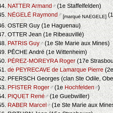
NATTER Armand
(1e Staffelfelden)
NÉGELÉ Raymond
(1
[marqué NAEGELE]
OSTER Guy (1e Haguenau)
OTTER Jean (1e Ribeauvillé)
PATRIS Guy
(1e Ste Marie aux Mines)
PÊCHE André (1e Wittenheim)
PÉREZ-MOREYRA Roger
(17e Strasbou
de PEYRECAVE de Lamarque Pierre
(2e
PFERSCH Georges (clan Ste Odile, Obe
PFISTER Roger
(1e
Hochfelden
)
PIQUET René
(1e Guebwiller)
RABER Marcel
(1e Ste Marie aux Mine