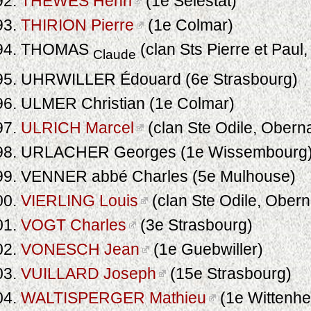
THEWES Henri
(1e Sélestat)
THIRION Pierre
(1e Colmar)
THOMAS
(clan Sts Pierre et Paul
Claude
UHRWILLER Édouard (6e Strasbourg)
ULMER Christian (1e Colmar)
ULRICH Marcel
(clan Ste Odile, Oberna
URLACHER Georges (1e Wissembourg
VENNER abbé Charles (5e Mulhouse)
VIERLING Louis
(clan Ste Odile, Obern
VOGT Charles
(3e Strasbourg)
VONESCH Jean
(1e Guebwiller)
VUILLARD Joseph
(15e Strasbourg)
WALTISPERGER Mathieu
(1e Wittenhe