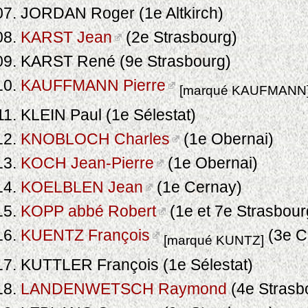
JORDAN Roger (1e Altkirch)
KARST Jean
(2e Strasbourg)
KARST René (9e Strasbourg)
KAUFFMANN Pierre
[marqué KAUFMANN
KLEIN Paul (1e Sélestat)
KNOBLOCH Charles
(1e Obernai)
KOCH Jean-Pierre
(1e Obernai)
KOELBLEN Jean
(1e Cernay)
KOPP abbé Robert
(1e et 7e Strasbour
KUENTZ François
(3e C
[marqué KUNTZ]
KUTTLER François (1e Sélestat)
LANDENWETSCH Raymond
(4e Strasb