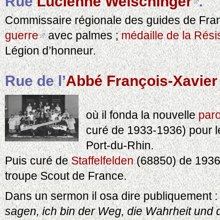
Rue
Lucienne Welschinger
.
Commissaire régionale des guides de Fra
guerre
avec palmes ;
médaille de la Rési
Légion d’honneur.
Rue de l’
Abbé François-Xavi
où il fonda la nouvelle
paro
curé de 1933-1936) pour le
Port-du-Rhin.
Puis curé de
Staffelfelden
(68850) de 1936 
troupe Scout de France.
Dans un sermon il osa dire publiquement :
sagen, ich bin der Weg, die Wahrheit und 