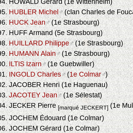
HOWALD Gérard (1e Wittenheim)
HUBLER Michel
(clan Charles de Fouc
HUCK Jean
(1e Strasbourg)
HUFF Armand (5e Strasbourg)
HUILLARD Philippe
(1e Strasbourg)
HUMANN Alain
(1e Strasbourg)
ILTIS Izarn
(1e Guebwiller)
INGOLD Charles
(
1e Colmar
)
JACOBER Henri (1e Haguenau)
JACOTEY Jean
(1e Sélestat)
JECKER Pierre
(1e Mu
[marqué JECKERT]
JOCHEM Édouard (1e Colmar)
JOCHEM Gérard (1e Colmar)