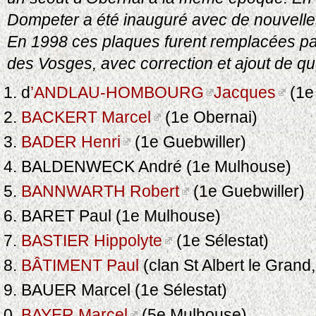
Dompeter a été inauguré avec de nouvelle
En 1998 ces plaques furent remplacées pa
des Vosges, avec correction et ajout de q
d
’ANDLAU-HOMBOURG
Jacques
(1e
BACKERT Marcel
(1e Obernai)
BADER Henri
(1e Guebwiller)
BALDENWECK André (1e Mulhouse)
BANNWARTH Robert
(1e Guebwiller)
BARET Paul (1e Mulhouse)
BASTIER Hippolyte
(1e Sélestat)
BÂTIMENT Paul
(clan St Albert le Grand
BAUER Marcel (1e Sélestat)
BAYER Marcel
(5e Mulhouse)