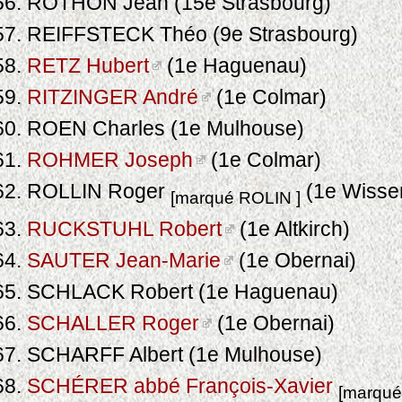
ROTHON Jean (15e Strasbourg)
REIFFSTECK Théo (9e Strasbourg)
RETZ Hubert
(1e Haguenau)
RITZINGER André
(1e Colmar)
ROEN Charles (1e Mulhouse)
ROHMER Joseph
(1e Colmar)
ROLLIN Roger
(1e Wisse
[marqué ROLIN ]
RUCKSTUHL Robert
(1e Altkirch)
SAUTER Jean-Marie
(1e Obernai)
SCHLACK Robert (1e Haguenau)
SCHALLER Roger
(1e Obernai)
SCHARFF Albert (1e Mulhouse)
SCHÉRER abbé François-Xavier
[marqu