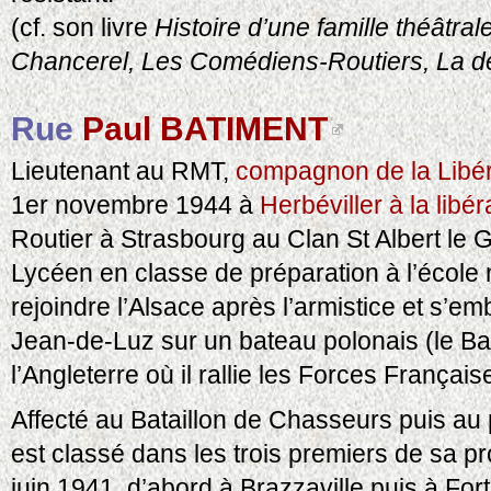
(cf. son livre
Histoire d’une famille théâtr
Chancerel, Les Comédiens-Routiers, La dé
Rue
Paul BATIMENT
Lieutenant au RMT,
compagnon de la Libér
1er novembre 1944 à
Herbéviller à la libé
Routier à Strasbourg au Clan St Albert le 
Lycéen en classe de préparation à l’école m
rejoindre l’Alsace après l’armistice et s’em
Jean-de-Luz sur un bateau polonais (le Bat
l’Angleterre où il rallie les Forces Française
Affecté au Bataillon de Chasseurs puis au p
est classé dans les trois premiers de sa 
juin 1941, d’abord à Brazzaville puis à Fort