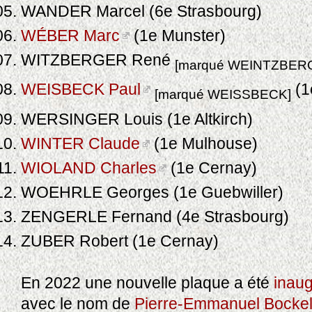
WANDER Marcel (6e Strasbourg)
WÉBER Marc
(1e Munster)
WITZBERGER René
[marqué WEINTZBER
WEISBECK Paul
(1
[marqué WEISSBECK]
WERSINGER Louis (1e Altkirch)
WINTER Claude
(1e Mulhouse)
WIOLAND Charles
(1e Cernay)
WOEHRLE Georges (1e Guebwiller)
ZENGERLE Fernand (4e Strasbourg)
ZUBER Robert (1e Cernay)
En 2022 une nouvelle plaque a été
inau
avec le nom de
Pierre-Emmanuel Bocke