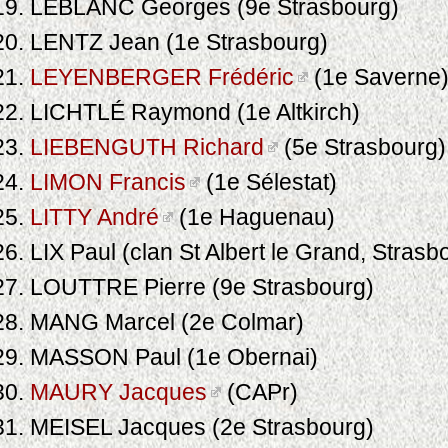
LEBLANC Georges (9e Strasbourg)
LENTZ Jean (1e Strasbourg)
LEYENBERGER Frédéric
(1e Saverne
LICHTLÉ Raymond (1e Altkirch)
LIEBENGUTH Richard
(5e Strasbourg)
LIMON Francis
(1e Sélestat)
LITTY André
(1e Haguenau)
LIX Paul (clan St Albert le Grand, Strasb
LOUTTRE Pierre (9e Strasbourg)
MANG Marcel (2e Colmar)
MASSON Paul (1e Obernai)
MAURY Jacques
(CAPr)
MEISEL Jacques (2e Strasbourg)