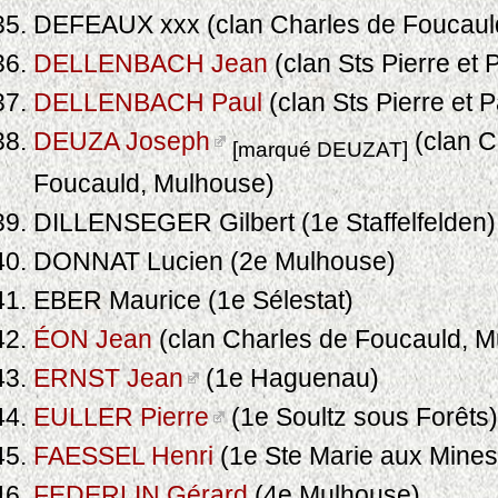
DEFEAUX xxx (clan Charles de Foucaul
DELLENBACH Jean
(clan Sts Pierre et 
DELLENBACH Paul
(clan Sts Pierre et 
DEUZA Joseph
(clan C
[marqué DEUZAT]
Foucauld, Mulhouse)
DILLENSEGER Gilbert (1e Staffelfelden)
DONNAT Lucien (2e Mulhouse)
EBER Maurice (1e Sélestat)
ÉON Jean
(clan Charles de Foucauld, M
ERNST Jean
(1e Haguenau)
EULLER Pierre
(1e Soultz sous Forêts)
FAESSEL Henri
(1e Ste Marie aux Mines
FEDERLIN Gérard
(4e Mulhouse)