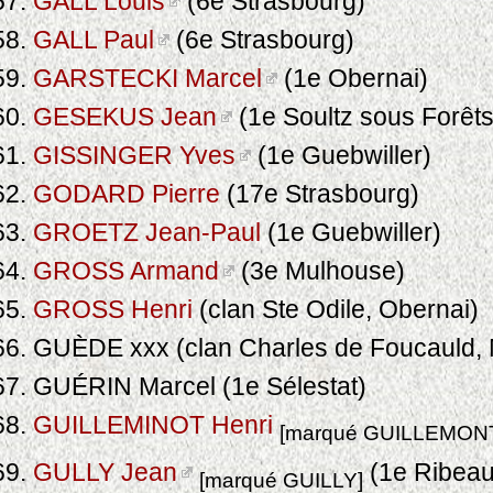
GALL Louis
(6e Strasbourg)
GALL Paul
(6e Strasbourg)
GARSTECKI Marcel
(1e Obernai)
GESEKUS Jean
(1e Soultz sous Forêts
GISSINGER Yves
(1e Guebwiller)
GODARD Pierre
(17e Strasbourg)
GROETZ Jean-Paul
(1e Guebwiller)
GROSS Armand
(3e Mulhouse)
GROSS Henri
(clan Ste Odile, Obernai)
GUÈDE xxx (clan Charles de Foucauld,
GUÉRIN Marcel (1e Sélestat)
GUILLEMINOT Henri
[marqué GUILLEMON
GULLY Jean
(1e Ribeauv
[marqué GUILLY]