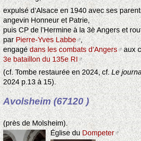
expulsé d’Alsace en 1940 avec ses parents 
angevin Honneur et Patrie,
puis CP de l’Hermine à la 3è Angers et rou
par
Pierre-Yves Labbe
,
engagé
dans les combats d’Angers
aux c
3e bataillon du 135e RI
(cf. Tombe restaurée en 2024, cf.
Le journ
2024 p.13 à 15).
Avolsheim (67120 )
(près de Molsheim).
Église du
Dompeter