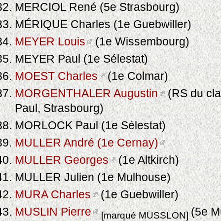
MERCIOL René (5e Strasbourg)
MÉRIQUE Charles (1e Guebwiller)
MEYER Louis
(1e Wissembourg)
MEYER Paul (1e Sélestat)
MOEST Charles
(1e Colmar)
MORGENTHALER Augustin
(RS du clan
Paul, Strasbourg)
MORLOCK Paul (1e Sélestat)
MULLER André (1e Cernay)
MULLER Georges
(1e Altkirch)
MULLER Julien (1e Mulhouse)
MURA Charles
(1e Guebwiller)
MUSLIN Pierre
(5e M
[marqué MUSSLON]