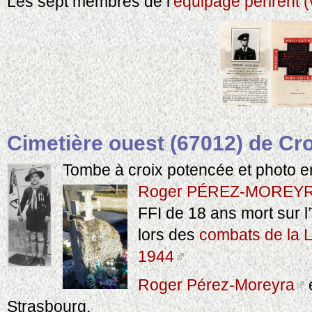
Les sept membres de l’
équipage périrent (v
Cimetière ouest (67012) de C
Tombe à croix potencée et photo e
Roger PÉREZ-MOREY
FFI de 18 ans mort sur l
lors des
combats de la L
1944
Roger Pérez-Moreyra
é
Strasbourg,