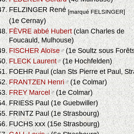
FELZINGER René
[marqué FELSINGER]
(1e Cernay)
FÈVRE abbé Hubert
(clan Charles de
Foucauld, Mulhouse)
FISCHER Aloïse
(1e Soultz sous Forêt
FLECK Laurent
(1e Hochfelden)
FOEHR Paul (clan Sts Pierre et Paul, St
FRANTZEN Henri
(1e Colmar)
FREY Marcel
(1e Colmar)
FRIESS Paul (1e Guebwiller)
FRINTZ Paul (1e Strasbourg)
FUCHS xxx (15e Strasbourg)