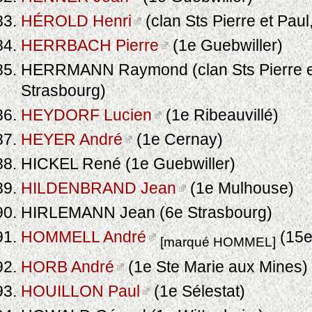
HÉROLD Henri
(clan Sts Pierre et Paul
HERRBACH Pierre
(1e Guebwiller)
HERRMANN Raymond (clan Sts Pierre et
Strasbourg)
HEYDORF Lucien
(1e Ribeauvillé)
HEYER André
(1e Cernay)
HICKEL René (1e Guebwiller)
HILDENBRAND Jean
(1e Mulhouse)
HIRLEMANN Jean (6e Strasbourg)
HOMMELL André
(15e
[marqué HOMMEL]
HORB André
(1e Ste Marie aux Mines)
HOUILLON Paul
(1e Sélestat)