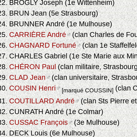
BROGLY Joseph (1e Wittenheim)
BRUN Jean (5e Strasbourg)
BRUNNER André (1e Mulhouse)
CARRIÈRE André
(clan Charles de Fo
CHAGNARD Fortuné
(clan 1e Staffelfe
CHARLES Gabriel (1e Ste Marie aux Mi
CHÉRON Paul
(clan militaire, Strasbour
CLAD Jean
(clan universitaire, Strasbo
COUSIN Henri
(clan 
[marqué COUSSIN]
COUTILLARD André
(clan Sts Pierre e
CUNRATH André (1e Colmar)
CUSSAC François
(3e Mulhouse)
DECK Louis (6e Mulhouse)