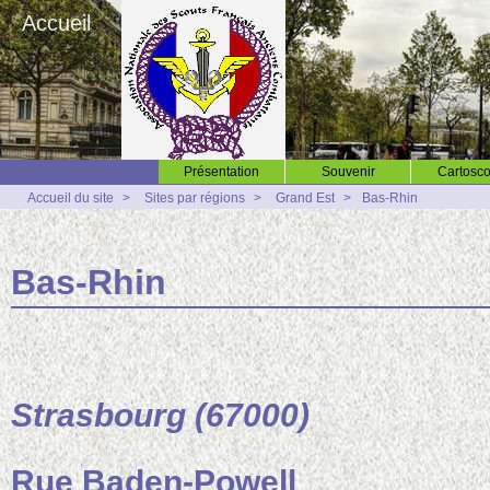
Accueil
Présentation
Souvenir
Cartosco
Accueil du site
>
Sites par régions
>
Grand Est
>
Bas-Rhin
Bas-Rhin
Strasbourg (67000)
Rue Baden-Powell