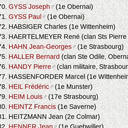
GYSS Joseph
(1e Obernai)
GYSS Paul
(1e Obernai)
HABSIGER Charles (1e Wittenheim)
HAERTELMEYER René (clan Sts Pierre e
HAHN Jean-Georges
(1e Strasbourg)
HALLER Bernard
(clan Ste Odile, Obern
HANDY Pierre
(clan militaire, Strasbou
HASSENFORDER Marcel (1e Wittenhei
HEIL Frédéric
(1e Munster)
HEIM Louis
(17e Strasbourg)
HEINTZ Francis
(1e Saverne)
HEITZMANN Jean (2e Colmar)
HENNER Jean
(1e Guebwiller)