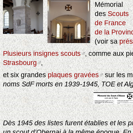
Mémorial
des
Scouts
de France
de la Provin
(voir sa
prés
Plusieurs insignes scouts
, comme aux pi
Strasbourg
,
et six grandes
plaques gravées
sur les m
noms SdF morts en 1939-1945, TOE et Alg
Dès 1945 des listes furent établies et les
un scout d’Obernai à la même époque. En 