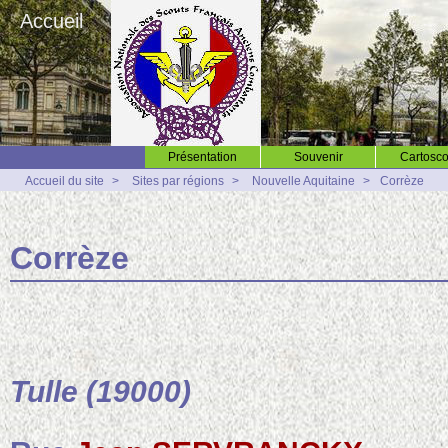
Accueil
Présentation
Souvenir
Cartosco
Accueil du site
>
Sites par régions
>
Nouvelle Aquitaine
>
Corrèze
Corrèze
Tulle (19000)