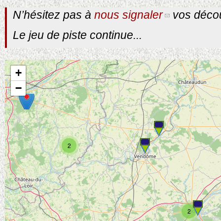
N’hésitez pas à
nous signaler
vos décou
Le jeu de piste continue...
+
−
2
2