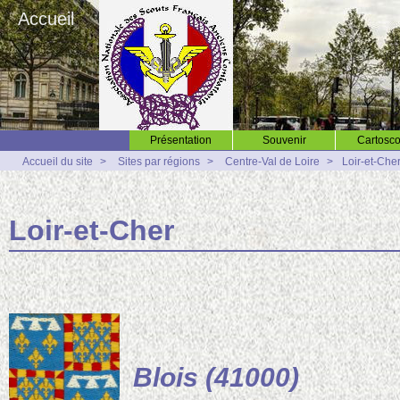
Accueil
Présentation
Souvenir
Cartosco
Accueil du site
>
Sites par régions
>
Centre-Val de Loire
>
Loir-et-Che
Loir-et-Cher
Blois (41000)