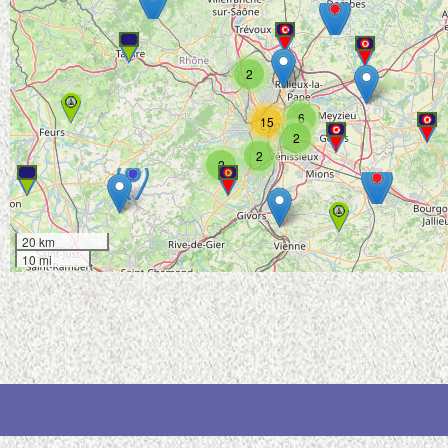
2
6
15
2
2
2
20 km
10 mi