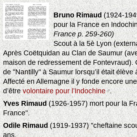
Bruno Rimaud
(1924-1949
pour la France en Indoch
France p. 259-260)
Scout à la 5è Lyon (extern
Après Coëtquidan au Clan de Saumur (avec
maison de redressement de Fontevraud). C
de "Nantilly" à Saumur lorsqu’il était élève
Affecté en Allemagne il y fonde encore un
d’être
volontaire pour l’Indochine
.
Yves Rimaud
(1926-1957) mort pour la Fra
France".
Odile Rimaud
(1919-1937) "cheftaine scou
ans.