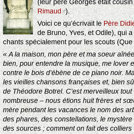
(leur père Georges était cousi
Rimaud
).
Voici ce qu’écrivait le
Père Didi
de Bruno, Yves, et Odile), qui a
chants spécialement pour les scouts (Que t
« A la maison, mon père et ma soeur aînée 
bien, pour entendre la musique, me lover en
contre le bois d’ébène de ce piano noir. M
les vieilles chansons françaises et, bien sû
de Théodore Botrel. C’est merveilleux tout c
nombreuse – nous étions huit frères et sœ
mère pendant les vacances le nom des arbr
des phares, des constellations, le mystèr
des sources ; comment on fait des collier