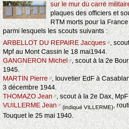
sur le mur du carré militair
plaques des officiers et so
RTM morts pour la France
parmi lesquels les scouts suivants :
ARBELLOT DU REPAIRE Jacques
, scou
Mpf au Mont Cassin le 18 mai1944.
GANGNERON Michel
, scout à la 2e Bou
1945.
MARTIN Pierre
, louvetier EdF à Casabla
3 décembre 1944.
THOMAZO Jean
, scout à la 2e Dax, Mp
VUILLERME Jean
, rou
(indiqué VILLERME)
Touquet le 25 mai 1940.