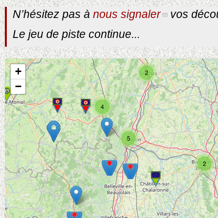
N’hésitez pas à
nous signaler
vos décou
Le jeu de piste continue...
+
2
−
4
5
2