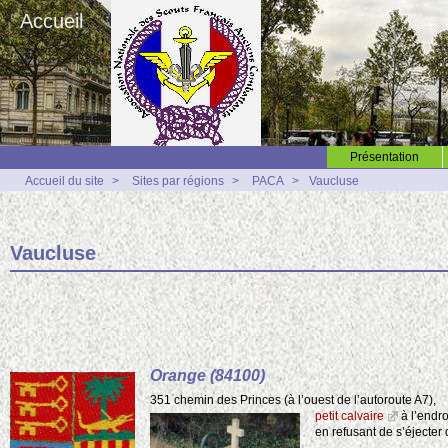
Accueil
Présentation
Accueil du site
>
Sites par régions
>
PACA
>
Vaucluse
Vaucluse
Orange (84100)
351 chemin des Princes (à l’ouest de l’autoroute A7),
petit calvaire
à l’endro
en refusant de s’éjecter