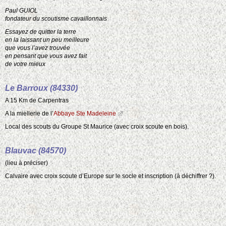
Paul GUIOL
fondateur du scoutisme cavaillonnais
15
Essayez de quitter la terre
2
en la laissant un peu meilleure
2
que vous l’avez trouvée
en pensant que vous avez fait
de votre mieux
Le Barroux (84330)
A 15 Km de Carpentras
2
A la miellerie de l’
Abbaye Ste Madeleine
Local des scouts du Groupe St Maurice (avec croix scoute en bois).
Blauvac (84570)
(lieu à préciser)
Calvaire avec croix scoute d’Europe sur le socle et inscription (à déchiffrer ?).
2