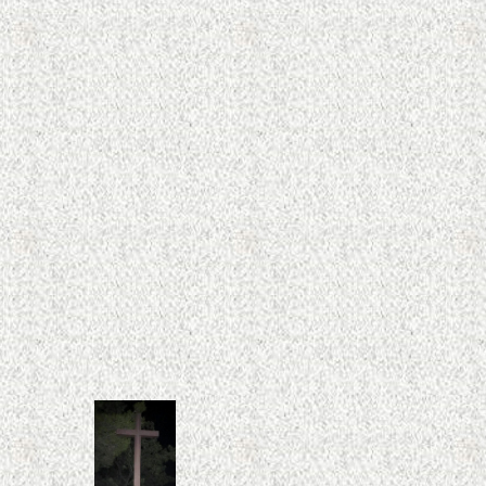
6
2
7
2
2
2
7
3
2
2
3
3
2
2