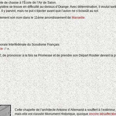
lote de chasse à l’École de l’Air de Salon.
stère se trouve en difficulté au-dessus d’Orange. Avec détermination, il voulut sort
 Il y parvint, mais ne put s’éjecter avant que l’avion ne s’écrasât au sol.
galement son nom dans le 11ème arrondissement de
Marseille
.
horale Interfédérale du Scoutisme Français
ie
».
2, de prononcer à la fois sa Promesse et de prendre son Départ Routier devant la p
Cette chapelle de l’architecte Antoine d’Allemand a souffert à l’extérieur,
mais elle est classée Monument Historique, quoique
encore désaffectée