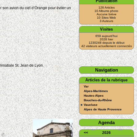
Publication
ir son avion du ciel d’Orange pour éviter un
126 Articles
10 Albums photo
Aucune brève
10 Sites Web
3 Auteurs
Visites
659 aujourd’hui
2028 hier
1230248 depuis le début
42 visiteurs actuellement connectés
rimatiale St. Jean de Lyon.
Navigation
Articles de la rubrique
Var
Alpes-Maritimes
Hautes-Alpes
Bouches-du-Rhône
Vaucluse
Alpes de Haute Provence
Agenda
<<
2026
.