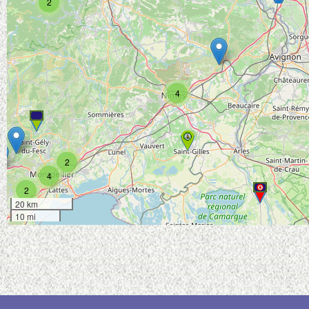
2
4
2
4
2
20 km
10 mi