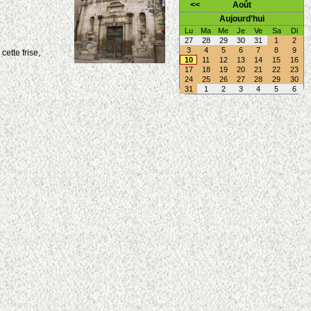
<<
Août
Aujourd’hui
Lu
Ma
Me
Je
Ve
Sa
Di
27
28
29
30
31
1
2
3
4
5
6
7
8
9
ette frise,
10
11
12
13
14
15
16
17
18
19
20
21
22
23
24
25
26
27
28
29
30
31
1
2
3
4
5
6