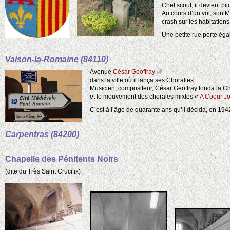
Chef scout, il devient pi
Au cours d’un vol, son My
crash sur les habitations.
Une petite rue porte é
Vaison-la-Romaine (84110)
Avenue
César Geoffray
dans la ville où il lança ses Choralies.
Musicien, compositeur, César Geoffray fonda la C
et le mouvement des chorales mixtes «
A Coeur Jo
C’est à l’âge de quarante ans qu’il décida, en 194
Carpentras (84200)
Chapelle des Pénitents Noirs
(dite du Très Saint Crucifix) :