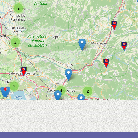
2
2
2
4
2
2
8
4
9
3