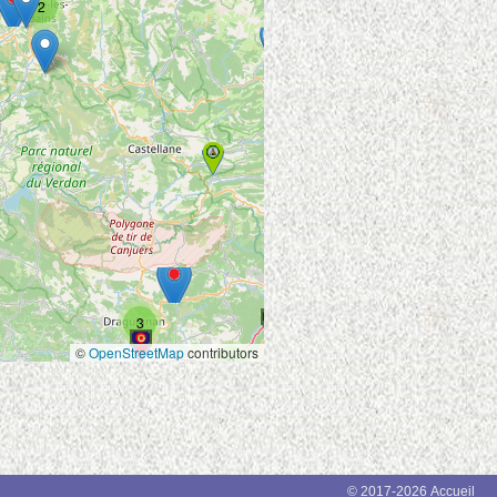
2
3
7
4
2
4
3
©
OpenStreetMap
contributors
2
© 2017-2026 Accueil