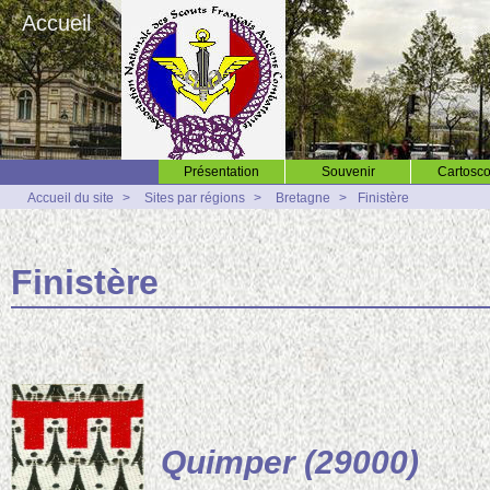
Accueil
Présentation
Souvenir
Cartosco
Accueil du site
>
Sites par régions
>
Bretagne
>
Finistère
Finistère
Quimper (29000)