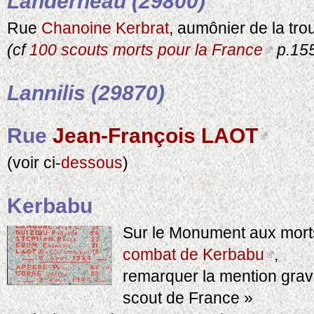
Landerneau (29800)
Rue
Chanoine Kerbrat
, aumônier de la tr
(cf
100 scouts morts pour la France
p.155
Lannilis (29870)
Rue
Jean-François LAOT
(voir ci-
dessous
)
Kerbabu
Sur le Monument aux mort
combat de Kerbabu
,
remarquer la mention gra
scout de France »