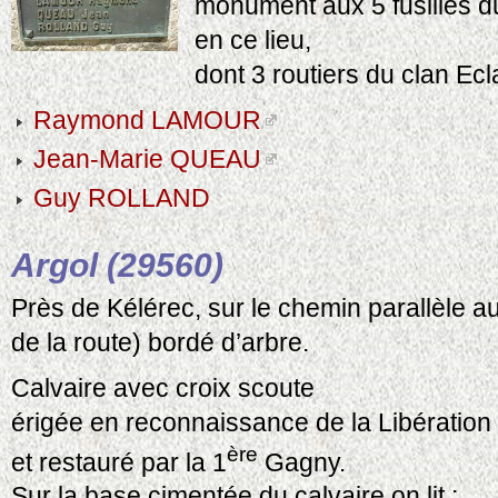
monument aux 5 fusillés du
en ce lieu,
dont 3 routiers du clan Ec
Raymond LAMOUR
Jean-Marie QUEAU
Guy ROLLAND
Argol (29560)
Près de Kélérec, sur le chemin parallèle a
de la route) bordé d’arbre.
Calvaire avec croix scoute
érigée en reconnaissance de la Libération
ère
et restauré par la 1
Gagny.
Sur la base cimentée du calvaire on lit :