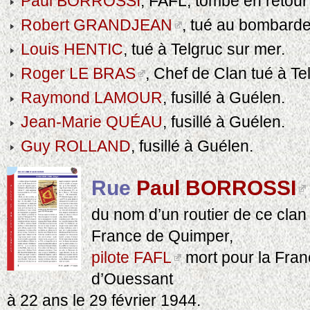
Paul BORROSSI
, FAFL, tombé en retour
Robert GRANDJEAN
, tué au bombard
Louis HENTIC
, tué à Telgruc sur mer.
Roger LE BRAS
, Chef de Clan tué à Te
Raymond LAMOUR
, fusillé à Guélen.
Jean-Marie QUÉAU
, fusillé à Guélen.
Guy ROLLAND
, fusillé à Guélen.
Rue
Paul BORROSSI
du nom d’un routier de ce clan
France de Quimper,
pilote FAFL
mort pour la Fran
d’Ouessant
à 22 ans le 29 février 1944.