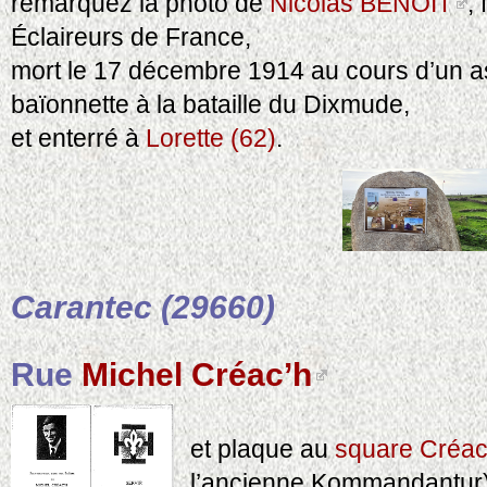
remarquez la photo de
Nicolas BENOIT
,
Éclaireurs de France,
mort le 17 décembre 1914 au cours d’un as
baïonnette à la bataille du Dixmude,
et enterré à
Lorette (62)
.
Carantec (29660)
Rue
Michel Créac’h
et plaque au
square Créac’
l’ancienne Kommandantur)