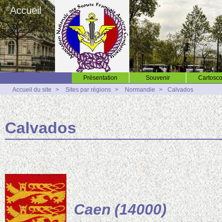
Accueil
Présentation
Souvenir
Cartosco
Accueil du site
>
Sites par régions
>
Normandie
>
Calvados
Calvados
Caen (14000)