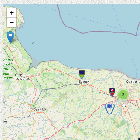
+
−
3