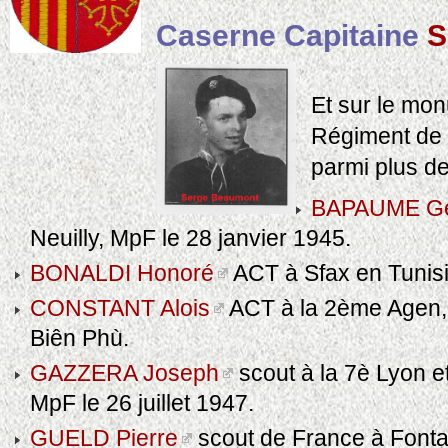
Caserne Capitaine
S
Et sur le mo
Régiment de 
parmi plus d
BAPAUME Gé
Neuilly, MpF le 28 janvier 1945.
BONALDI Honoré
ACT à Sfax en Tunisi
CONSTANT Alois
ACT à la 2ème Agen, 
Biên Phù.
GAZZERA Joseph
scout à la 7è Lyon e
MpF le 26 juillet 1947.
GUELD Pierre
scout de France à Fonta