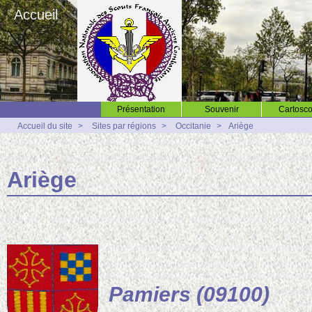
Accueil
Présentation
Souvenir
Cartosco
Accueil du site
>
Sites par régions
>
Occitanie
>
Ariège
Ariège
Pamiers (09100)