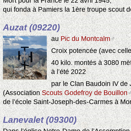
Mort pour la France le 22 avril 1945,
qui fonda à Pamiers la 1ère troupe scout d
Auzat (09220)
au
Pic du Montcalm
Croix potencée (avec cell
40 kilo. montés à 3080 mè
à l’été 2022
par le Clan Baudoin IV de
(Association
Scouts Godefroy de Bouillon
de l’école Saint-Joseph-des-Carmes à Mon
Lanevalet (09300)