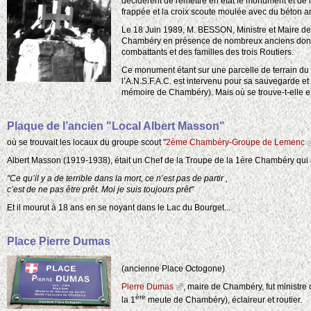
décidèrent de remettre en état le monument et de l
frappée et la croix scoute moulée avec du béton ar
Le 18 Juin 1989, M. BESSON, Ministre et Maire d
Chambéry en présence de nombreux anciens dont 
combattants et des familles des trois Routiers.
Ce monument étant sur une parcelle de terrain du 
l’A.N.S.F.A.C. est intervenu pour sa sauvegarde et 
mémoire de Chambéry). Mais où se trouve-t-elle e
Plaque de l’ancien "Local Albert Masson"
où se trouvait les locaux du groupe scout "
2ème Chambéry-Groupe de Lemenc
Albert Masson (1919-1938), était un Chef de la Troupe de la 1ère Chambéry qui a
"Ce qu’il y a de terrible dans la mort, ce n’est pas de partir ,
c’est de ne pas être prêt. Moi je suis toujours prêt"
Et il mourut à 18 ans en se noyant dans le Lac du Bourget...
Place Pierre Dumas
(ancienne Place Octogone)
Pierre Dumas
, maire de Chambéry, fut ministre 
ère
la 1
meute de Chambéry), éclaireur et routier.