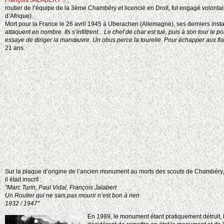
François JALABERT
,
routier de l’équipe de la 3ème Chambéry et licencié en Droit, fut engagé volont
d’Afrique).
Mort pour la France le 26 avril 1945 à Uberachen (Allemagne), ses derniers instan
attaquent en nombre. Ils s’infiltrent... Le chef de char est tué, puis à son tour le
essaye de diriger la manœuvre. Un obus perce la tourelle. Pour échapper aux flamm
21 ans.
Sur la plaque d’origine de l’ancien monument au morts des scouts de Chambéry,
il était inscrit :
"Marc Turin, Paul Vidal, François Jalabert
Un Routier qui ne sais pas mourir n’est bon à rien
1932 / 1947"
En 1989, le monument étant pratiquement détruit, 