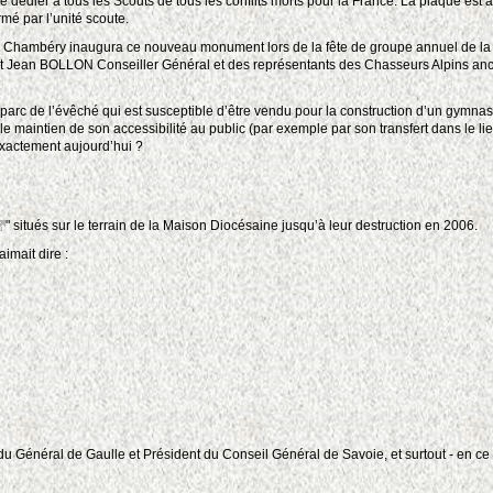
e dédier à tous les Scouts de tous les conflits morts pour la France. La plaque est
mé par l’unité scoute.
e Chambéry inaugura ce nouveau monument lors de la fête de groupe annuel de l
Jean BOLLON Conseiller Général et des représentants des Chasseurs Alpins an
parc de l’évêché qui est susceptible d’être vendu pour la construction d’un gymnas
le maintien de son accessibilité au public (par exemple par son transfert dans le li
xactement aujourd’hui ?
" situés sur le terrain de la Maison Diocésaine jusqu’à leur destruction en 2006.
imait dire :
du Général de Gaulle et Président du Conseil Général de Savoie, et surtout - en ce