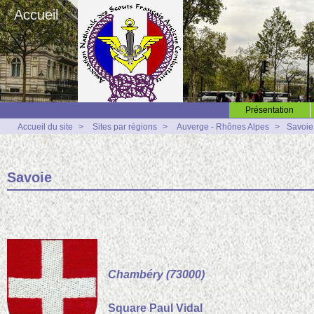
Accueil
Présentation
Accueil du site
>
Sites par régions
>
Auverge - Rhônes Alpes
>
Savoie
Savoie
Chambéry (73000)
Square Paul Vidal