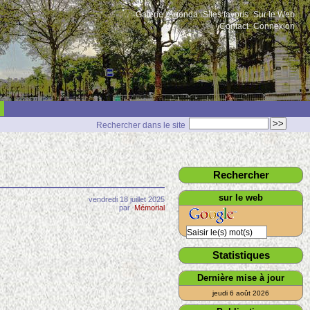
Galerie
Agenda
Sites favoris
Sur le Web
Contact
Connexion
Rechercher dans le site
Rechercher
sur le web
vendredi 18 juillet 2025
par
Mémorial
Statistiques
Dernière mise à jour
jeudi 6 août 2026