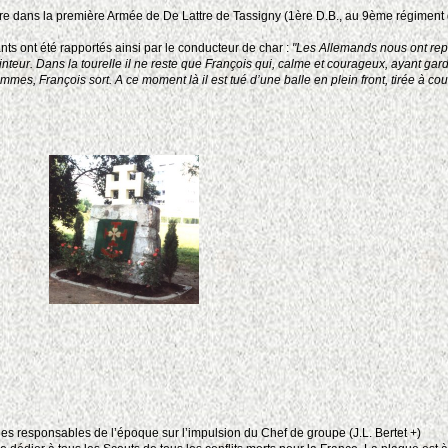
aire dans la première Armée de De Lattre de Tassigny (1ère D.B., au 9ème régimen
ts ont été rapportés ainsi par le conducteur de char :
"Les Allemands nous ont repé
 pointeur. Dans la tourelle il ne reste que François qui, calme et courageux, ayant gar
es, François sort. A ce moment là il est tué d’une balle en plein front, tirée à cou
les responsables de l’époque sur l’impulsion du Chef de groupe (J.L. Bertet +)