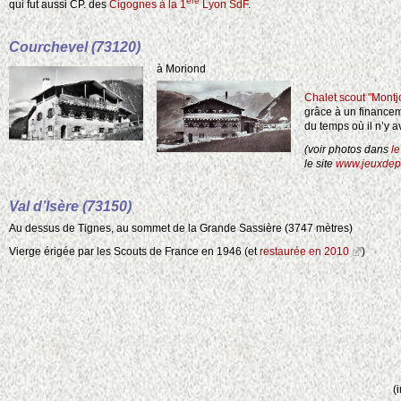
ère
qui fut aussi CP. des
Cigognes à la 1
Lyon SdF
.
Courchevel (73120)
à Moriond
Chalet scout "Montj
grâce à un financeme
du temps où il n’y av
(voir photos dans
le
le site
www.jeuxdep
Val d’Isère (73150)
Au dessus de Tignes, au sommet de la Grande Sassière (3747 mètres)
Vierge érigée par les Scouts de France en 1946 (et
restaurée en 2010
)
(