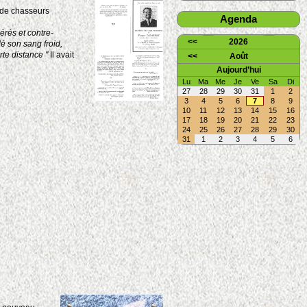
t de chasseurs
Agenda
rés et contre-
<<
2026
dé son sang froid,
rte distance "
Il avait
<<
Août
Aujourd’hui
Lu
Ma
Me
Je
Ve
Sa
Di
27
28
29
30
31
1
2
3
4
5
6
7
8
9
10
11
12
13
14
15
16
17
18
19
20
21
22
23
24
25
26
27
28
29
30
31
1
2
3
4
5
6