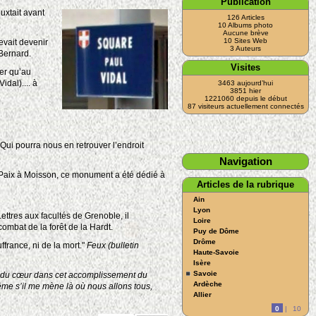
Publication
uxtait avant
126 Articles
10 Albums photo
Aucune brève
10 Sites Web
vait devenir
3 Auteurs
 Bernard.
Visites
er qu’au
dal).... à
3463 aujourd’hui
3851 hier
1221060 depuis le début
87 visiteurs actuellement connectés
ui pourra nous en retrouver l’endroit
Navigation
 Paix à Moisson, ce monument a été dédié à
Articles de la rubrique
Ain
Lyon
ettres aux facultés de Grenoble, il
Loire
ombat de la forêt de la Hardt.
Puy de Dôme
Drôme
ffrance, ni de la mort."
Feux (bulletin
Haute-Savoie
Isère
Savoie
paix du cœur dans cet accomplissement du
Ardèche
ême s’il me mène là où nous allons tous,
Allier
0
|
10