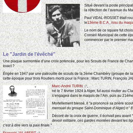
Situé devant la poste principal
la réfection de l’avenue du Ma
Paul VIDAL-ROSSET était rout
le
13ème B.C.A., issu du maqu
Le nom de ce square fut chois
Conseil Municipal de cette ép
commencer par le premier magis
Le "Jardin de l’évêché"
Une plaque surmontée d’une croix potencée, pour les Scouts de France de Chambér
exact ?
Érigée en 1947 par une patrouille de scouts de la 2ème Chambéry (groupe de la 
cette époque pour trois Routiers morts pour la France : Marc TURIN, François 
Marc-André TURIN
,
né le 7 février 1924 à Alger, fut aussi routier au 
s’engagea dans le maquis de l’Ain, puis au 21ème R
Mortellement blessé, il "a prononcé sa prière scout
mensuel du groupe Saint-Dominique d’Alger) n° 8
Décoré de la croix de guerre, il écrivait peu avant
devoir militaire, ces gardes montées devant les li
c’est à dire vers la paix finale."