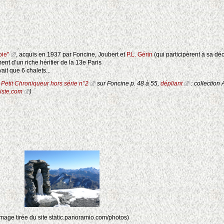
oie"
, acquis en 1937 par Foncine, Joubert et
P.L. Gérin
(qui participèrent à sa dé
nt d’un riche héritier de la 13e Paris
ait que 6 chalets...
 Petit Chroniqueur hors série n°2
sur Foncine p. 48 à 55,
dépliant
: collection 
iste.com
)
image tirée du site static.panoramio.com/photos)