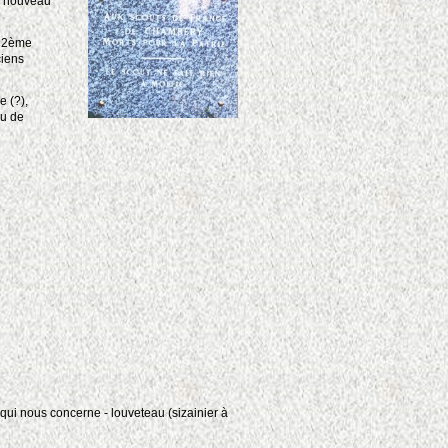
 à nouveau
a 2ème
ciens
e (?),
eu de
 qui nous concerne - louveteau (sizainier à