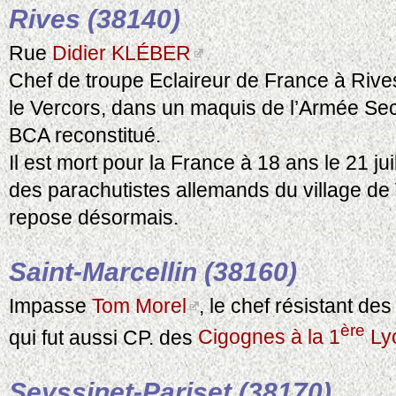
Rives (38140)
Rue
Didier KLÉBER
Chef de troupe Eclaireur de France à Rives,
le Vercors, dans un maquis de l’Armée Secr
BCA reconstitué.
Il est mort pour la France à 18 ans le 21 jui
des parachutistes allemands du village de 
repose désormais.
Saint-Marcellin (38160)
Impasse
Tom Morel
, le chef résistant des
ère
qui fut aussi CP. des
Cigognes à la 1
Ly
Seyssinet-Pariset (38170)