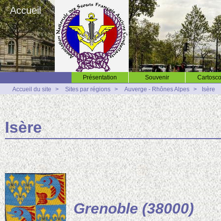
Accueil
Présentation
Souvenir
Cartosco
Accueil du site
>
Sites par régions
>
Auverge - Rhônes Alpes
>
Isère
Isère
Grenoble (38000)