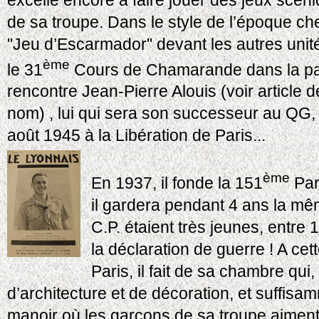
de sa troupe. Dans le style de l’époque ch
"Jeu d’Escarmador" devant les autres unités
ème
le 31
Cours de Chamarande dans la patr
rencontre Jean-Pierre Alouis (voir article
nom) , lui qui sera son successeur au QG, 
août 1945 à la Libération de Paris...
ème
En 1937, il fonde la 151
Pari
il gardera pendant 4 ans la mê
C.P. étaient très jeunes, entre 
la déclaration de guerre ! A cet
Paris, il fait de sa chambre qui,
d’architecture et de décoration, et suffis
manoir où les garçons de sa troupe aiment