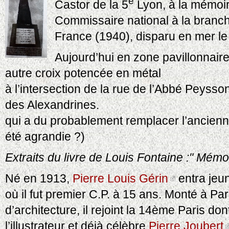
e
Castor de la 5
Lyon, à la mémoi
Commissaire national à la branc
France (1940), disparu en mer le
Aujourd’hui en zone pavillonnair
autre croix potencée en métal
à l’intersection de la rue de l’Abbé Peyss
des Alexandrines.
qui a du probablement remplacer l’ancienn
été agrandie ?)
Extraits du livre de Louis Fontaine :" Mémo
Né en 1913,
Pierre Louis Gérin
entra jeu
où il fut premier C.P. à 15 ans. Monté à P
d’architecture, il rejoint la 14ème Paris do
l’illustrateur et déjà célèbre
Pierre Joubert