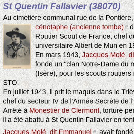
St Quentin Fallavier (38070)
Au cimetière communal rue de la Pontière, 
cénotaphe (ancienne tombe)
d
Routier Scout de France, chef d
universitaire Albert de Mun en 
En mars 1943,
Jacques Molé, d
fonde un "clan Notre-Dame du m
(Isère), pour les scouts routiers
STO.
En juillet 1943, il prit le maquis dans le Tr
chef du secteur IV de l’Armée Secrète de l’
Arrêté à
Monestier de Clermont
, torturé pe
il a été abattu à St Quentin Fallavier en te
Jacques Molé, dit Emmanuel
, avait fond