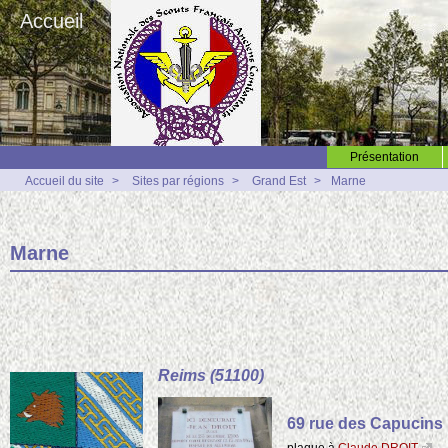
Accueil
Présentation
Accueil du site
>
Sites par régions
>
Grand Est
>
Marne
Marne
Reims (51100)
69 rue des Capucins