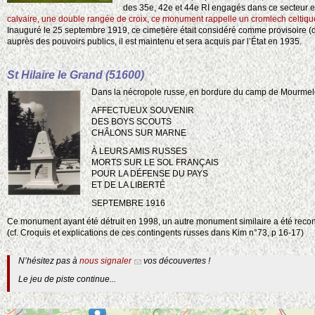
des 35e, 42e et 44e RI engagés dans ce secteur 
2
calvaire, une double rangée de croix, ce monument rappelle un cromlech celtiqu
Inauguré le 25 septembre 1919, ce cimetière était considéré comme provisoire (
2
auprès des pouvoirs publics, il est maintenu et sera acquis par l’État en 1935.
2
St Hilaire le Grand (51600)
Dans la nécropole russe, en bordure du camp de Mourmelo
3
AFFECTUEUX SOUVENIR
DES BOYS SCOUTS
CHÂLONS SUR MARNE
À LEURS AMIS RUSSES
MORTS SUR LE SOL FRANÇAIS
POUR LA DÉFENSE DU PAYS
ET DE LA LIBERTÉ
SEPTEMBRE 1916
Ce monument ayant été détruit en 1998, un autre monument similaire a été recons
(cf. Croquis et explications de ces contingents russes dans Kim n°73, p 16-17)
N’hésitez pas à
nous signaler
vos découvertes !
Le jeu de piste continue...