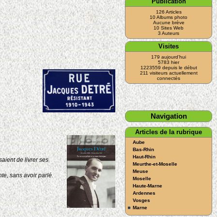
Publication
126 Articles
10 Albums photo
Aucune brève
10 Sites Web
3 Auteurs
Visites
179 aujourd’hui
5783 hier
1223559 depuis le début
211 visiteurs actuellement
connectés
Navigation
Articles de la rubrique
Aube
Bas-Rhin
Haut-Rhin
aient de livrer ses
Meurthe-et-Moselle
Meuse
te, sans avoir parlé.
Moselle
Haute-Marne
Ardennes
Vosges
Marne