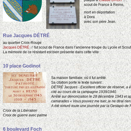
plaque à
Claude DROIT
,
scout de France à Reims,
mort en déportation
à Dora
avec son père Jean.
Rue Jacques DÉTRÉ
au quartier Croix-Rouge
Jacques DÉTRÉ
fut scout de France dans l’ancienne troupe du Lycée et Sco
La mémoire de ce résistant est bien présente dans cette ville :
10 place Godinot
Sa maison familiale, où il fut arrêté.
Sa citation porte le texte suivant :
DÉTRÉ Jacques - Excellent officier de réserve, a é
cité au cours de la campagne 1939/1940.
Arrêté sur dénonciation le 28 décembre 1943 et apr
camarades « Vous pouvez me tuer, je ne dirai rien
A été torturé toute une journée par la Gestapo de 
Croix de la Libération
Croix de guerre avec palme
6 boulevard Foch