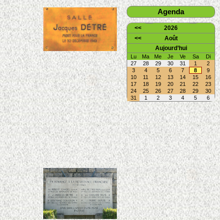
Agenda
<<
2026
<<
Août
Aujourd’hui
Lu
Ma
Me
Je
Ve
Sa
Di
27
28
29
30
31
1
2
3
4
5
6
7
8
9
10
11
12
13
14
15
16
17
18
19
20
21
22
23
24
25
26
27
28
29
30
31
1
2
3
4
5
6