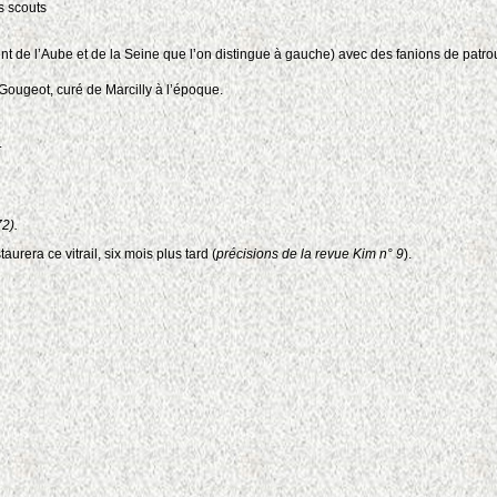
es scouts
ent de l’Aube et de la Seine que l’on distingue à gauche) avec des fanions de patrou
Gougeot, curé de Marcilly à l’époque.
.
2).
era ce vitrail, six mois plus tard (
précisions de la revue Kim n° 9
).