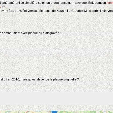
et aménagèrent ce cimetière selon un ordonnancement atypique. Entourant un
imm
e
.
devant être transféré vers la nécropole de Souain La Crouée). Mais après l’inter
n : monument avec plaque où était gravé :
2
truit en 2010, mais qu’est devenue la plaque originelle ?