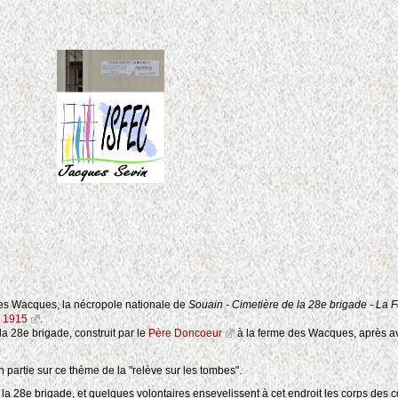
des Wacques, la nécropole nationale de
Souain - Cimetière de la 28e brigade - L
e 1915
.
 28e brigade, construit par le
Père Doncoeur
à la ferme des Wacques, après av
partie sur ce thème de la "relève sur les tombes".
a 28e brigade, et quelques volontaires ensevelissent à cet endroit les corps des 