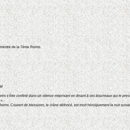
utmestre de la 7ème Reims.
té
ès s’être confiné dans un silence méprisant en disant à ses bourreaux qui le press
 ».
Reims. Couvert de blessures, le crâne défoncé, est mort héroïquement la nuit suivan