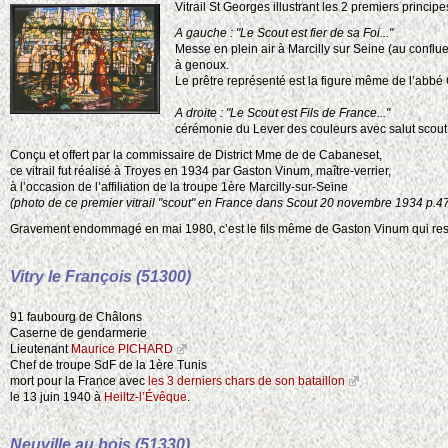
Vitrail St Georges illustrant les 2 premiers princip
A gauche : "Le Scout est fier de sa Foi..."
Messe en plein air à Marcilly sur Seine (au conflu
à genoux.
Le prêtre représenté est la figure même de l’abbé 
A droite : "Le Scout est Fils de France..."
cérémonie du Lever des couleurs avec salut scout
Conçu et offert par la commissaire de District Mme de de Cabaneset,
ce vitrail fut réalisé à Troyes en 1934 par Gaston Vinum, maître-verrier,
à l’occasion de l’affiliation de la troupe 1ère Marcilly-sur-Seine
(photo de ce premier vitrail "scout" en France dans Scout 20 novembre 1934 p.47
Gravement endommagé en mai 1980, c’est le fils même de Gaston Vinum qui restaur
Vitry le François (51300)
91 faubourg de Châlons
Caserne de gendarmerie
Lieutenant
Maurice PICHARD
Chef de troupe SdF de la 1ère Tunis
mort pour la France avec
les 3 derniers chars de son bataillon
le 13 juin 1940 à
Heiltz-l’Évêque
.
Neuville au bois (51330)