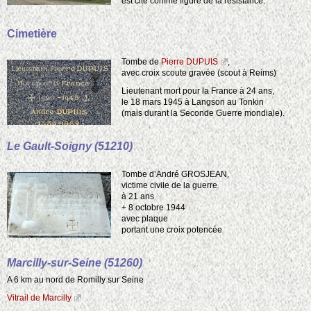
est cité comme figure de la résistance.
Cimetière
Tombe de
Pierre DUPUIS
,
avec croix scoute gravée (scout à Reims)
Lieutenant mort pour la France à 24 ans,
le 18 mars 1945 à Langson au Tonkin
(mais durant la Seconde Guerre mondiale).
Le Gault-Soigny (51210)
Tombe d’André GROSJEAN,
victime civile de la guerre
à 21 ans
+ 8 octobre 1944
avec plaque
portant une croix potencée
Marcilly-sur-Seine (51260)
A 6 km au nord de Romilly sur Seine
Vitrail de Marcilly