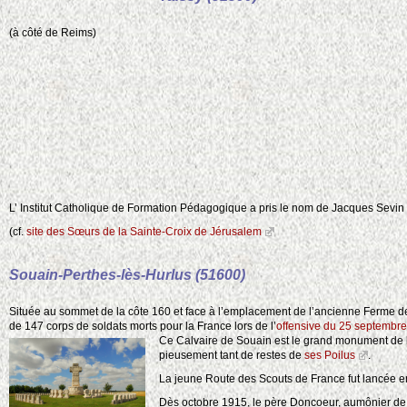
(à côté de Reims)
L’ Institut Catholique de Formation Pédagogique a pris le nom de Jacques Sevin
(cf.
site des Sœurs de la Sainte-Croix de Jérusalem
Souain-Perthes-lès-Hurlus (51600)
2
3
Située au sommet de la côte 160 et face à l’emplacement de l’ancienne Ferme 
2
de 147 corps de soldats morts pour la France lors de l’
offensive du 25 septembr
Ce Calvaire de Souain est le grand monument de la
2
pieusement tant de restes de
ses Poilus
.
La jeune Route des Scouts de France fut lancée en 
Dès octobre 1915, le père Doncoeur, aumônier de l