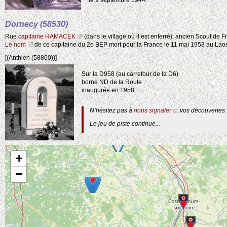
Dornecy (58530)
Rue
capitaine HAMACEK
(dans le village où il est enterré), ancien Scout de 
4
Le nom
de ce capitaine du 2e BEP mort pour la France le 11 mai 1953 au Laos
[(Anthien (58800))]
Sur la D958 (au carrefour de la D6)
borne ND de la Route
inaugurée en 1958.
N’hésitez pas à
nous signaler
vos découvertes 
Le jeu de piste continue...
+
−