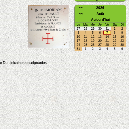
<<
2026
<<
Août
Aujourd’hui
Lu
Ma
Me
Je
Ve
Sa
Di
27
28
29
30
31
1
2
3
4
5
6
7
8
9
10
11
12
13
14
15
16
17
18
19
20
21
22
23
24
25
26
27
28
29
30
31
1
2
3
4
5
6
 de Dominicaines enseignantes.