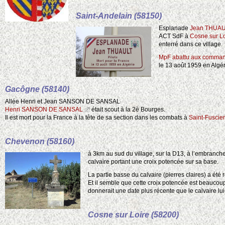
Saint-Andelain (58150)
Esplanade
Jean THUA
ACT SdF à
Cosne sur Lo
enterré dans ce village.
MpF abattu aux comman
le 13 août 1959 en Algér
Gacôgne (58140)
Allée Henri et Jean SANSON DE SANSAL
Henri SANSON DE SANSAL
était scout à la 2è Bourges.
Il est mort pour la France à la tête de sa section dans les combats à
Saint-Fuscie
Chevenon (58160)
à 3km au sud du village, sur la D13, à l’embranc
calvaire portant une croix potencée sur sa base.
La partie basse du calvaire (pierres claires) a été
Et il semble que cette croix potencée est beaucoup
donnerait une date plus récente que le calvaire lui
Cosne sur Loire (58200)