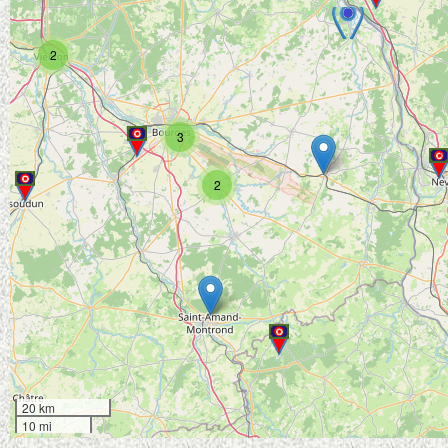
2
3
2
20 km
10 mi