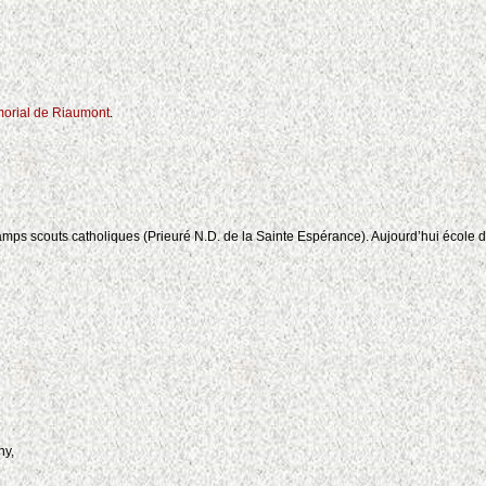
orial de Riaumont
.
amps scouts catholiques (Prieuré N.D. de la Sainte Espérance). Aujourd’hui école
4
hy,