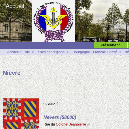
Accueil
Présentation
Accueil du site
>
Sites par régions
>
Bourgogne - Franche Comté
>
Ni
Nièvre
nevers<-]
Nevers (58000)
Rue du
Colonel Jeanpierre