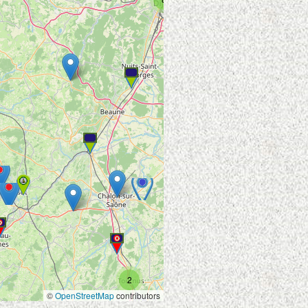
2
2
2
©
OpenStreetMap
contributors