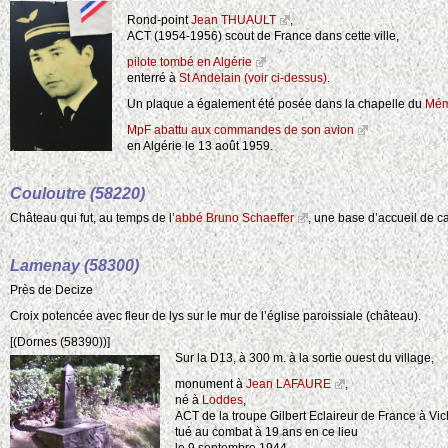
Rond-point
Jean THUAULT
,
ACT (1954-1956) scout de France dans cette ville,
pilote tombé en Algérie
enterré à
St Andelain (voir ci-dessus)
.
Un plaque a également été posée dans la chapelle du
Mém
10
MpF abattu aux commandes de son avion
4
en Algérie le 13 août 1959.
3
2
Couloutre (58220)
2
2
2
Château qui fut, au temps de l’
abbé Bruno Schaeffer
, une base d’accueil de c
2
Lamenay (58300)
Près de Decize
2
Croix potencée avec fleur de lys sur le mur de l’église paroissiale (château).
[(Dornes (58390))]
Sur la D13, à 300 m. à la sortie ouest du village,
monument à
Jean LAFAURE
,
né à
Loddes
,
ACT de la troupe Gilbert Eclaireur de France à Vic
tué au combat à 19 ans en ce lieu
le 9 septembre 1944.