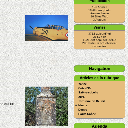
Publication
126 Articles
10 Albums photo
Aucune brève
10 Sites Web
3 Auteurs
Visites
3712 aujourd’hui
3851 hier
1221309 depuis le début
236 visiteurs actuellement
connectés
Navigation
Articles de la rubrique
Yonne
Côte d’Or
Saône-et-Loire
Jura
Territoire de Belfort
e qui lui
Nièvre
Doubs
Haute-Saône
Agenda