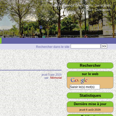
Galerie
Agenda
Sites favoris
Sur le Web
Contact
Connexion
Rechercher dans le site
Rechercher
sur le web
jeudi 5 juin 2025
par
Mémorial
Statistiques
Dernière mise à jour
jeudi 6 août 2026