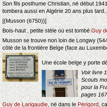
Son fils posthume Christian, né début 1941
tombera aussi en Algérie 20 ans plus tard..
[(Musson (6750))]
Bois-haut , petite stèle où est tombé
Guy d
Musson se trouve non loin de Longwy (5440
côté de la frontière Belge (face au Luxemb
Une école belge y porte 
Voir livre 
Scouts mo
pour la Fr
pages 167
Guy de Larigaudie
, né dans le
Périgord
, c