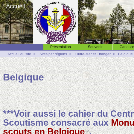
Accueil
Présentation
Souvenir
Cartosco
Accueil du site
>
Sites par régions
>
Outre-Mer et Etranger
>
Belgique
Belgique
***Voir aussi le cahier du Cent
Scoutisme consacré aux
Monu
scouts en Belgique
.