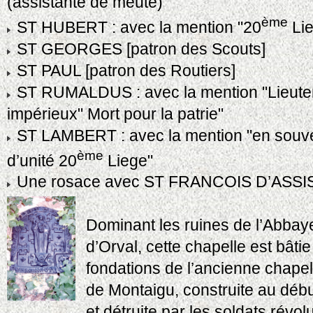
(assistante de meute)"
ème
ST HUBERT : avec la mention "20
Lie
ST GEORGES [patron des Scouts]
ST PAUL [patron des Routiers]
ST RUMALDUS : avec la mention "Lieute
impérieux" Mort pour la patrie"
ST LAMBERT : avec la mention "en souven
ème
d’unité 20
Liege"
Une rosace avec ST FRANCOIS D’ASSISE
Dominant les ruines de l’Abbay
d’Orval, cette chapelle est bâtie
fondations de l’ancienne chape
de Montaigu, construite au débu
et détruite par les soldats révo