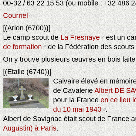
00-32 / 63 22 15 53 (ou mobile : +32 486 
Courriel
[(Arlon (6700))]
Le camp scout de
La Fresnaye
est un ca
de formation
de la Fédération des scouts
On y trouve plusieurs œuvres en bois fait
[(Etalle (6740))]
Calvaire élevé en mémoire
de Cavalerie
Albert DE S
pour la France
en ce lieu l
du 10 mai 1940
.
Albert de Savignac était scout de France 
Augustin) à Paris
.