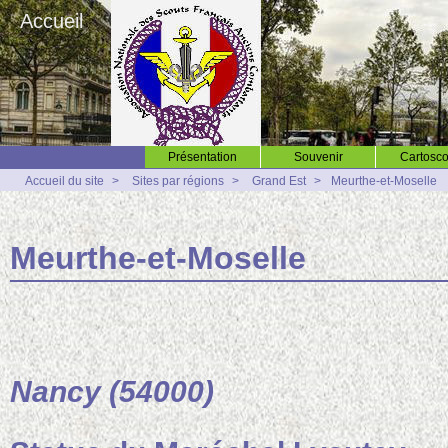
Accueil
Présentation
Souvenir
Cartosco
Accueil du site
>
Sites par régions
>
Grand Est
>
Meurthe-et-Moselle
Meurthe-et-Moselle
Nancy (54000)