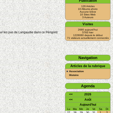
Publication
126 Articles
10 Albums photo
Aucune brève
10 Sites Web
3 Auteurs
Visites
2680 aujourd’hui
sur les pas de Larigaudie dans ce Périgord
5783 hier
1226060 depuis le début
71 visiteurs actuellement connectés
Navigation
Articles de la rubrique
Association
Histoire
Agenda
<<
2026
<<
Août
Aujourd’hui
Lu
Ma
Me
Je
Ve
Sa
Di
27
28
29
30
31
1
2