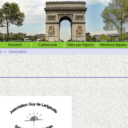
Souvenir
Cartoscoute
Sites par régions
Mentions légales
ie
>
Association