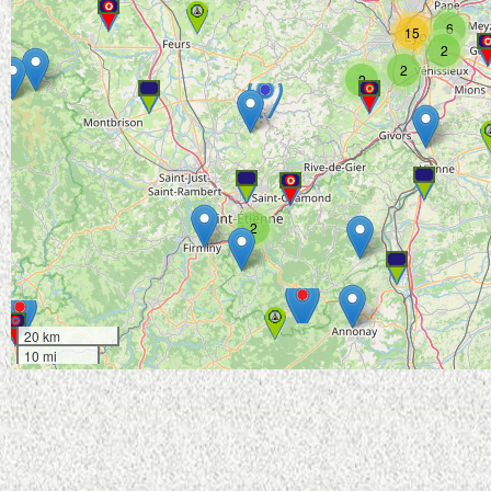
6
15
2
2
2
2
20 km
10 mi