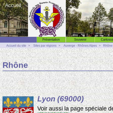
Accueil
Présentation
Souvenir
Cartosco
Accueil du site
>
Sites par régions
>
Auverge - Rhônes Alpes
>
Rhône
Rhône
Lyon (69000)
Voir aussi la page spéciale d