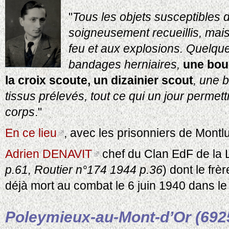
"
Tous les objets susceptibles de
soigneusement recueillis, mais 
feu et aux explosions. Quelque
bandages herniaires,
une bouc
la croix scoute, un dizainier scout
, une b
tissus prélevés, tout ce qui un jour permettr
corps
."
En ce lieu
, avec les prisonniers de Montl
Adrien DENAVIT
chef du Clan EdF de la L
p.61, Routier n°174 1944 p.36
) dont le frè
déjà mort au combat le 6 juin 1940 dans le
Poleymieux-au-Mont-d’Or (692