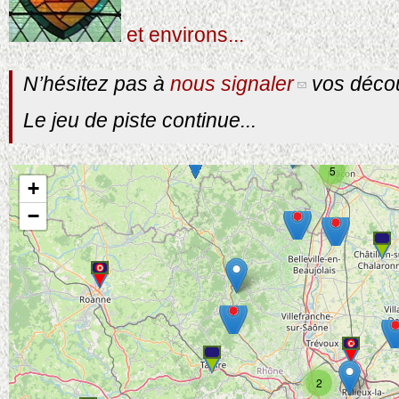
et environs...
N’hésitez pas à
nous signaler
vos décou
Le jeu de piste continue...
5
+
−
2