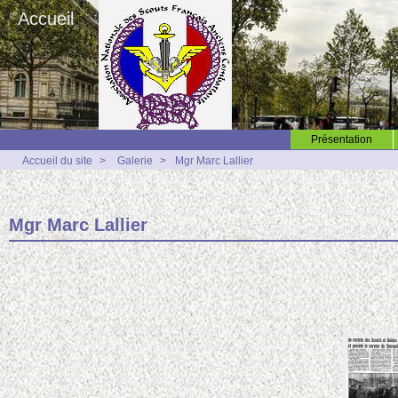
Accueil
Présentation
Accueil du site
>
Galerie
>
Mgr Marc Lallier
Mgr Marc Lallier