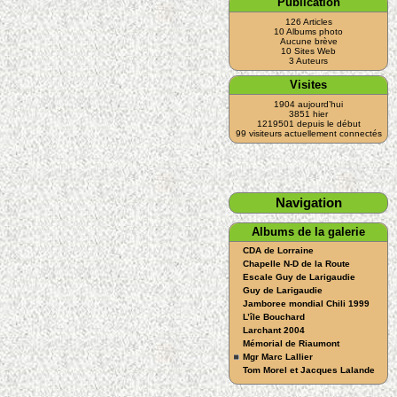
Publication
126 Articles
10 Albums photo
Aucune brève
10 Sites Web
3 Auteurs
Visites
1904 aujourd’hui
3851 hier
1219501 depuis le début
99 visiteurs actuellement connectés
Navigation
Albums de la galerie
CDA de Lorraine
Chapelle N-D de la Route
Escale Guy de Larigaudie
Guy de Larigaudie
Jamboree mondial Chili 1999
L’île Bouchard
Larchant 2004
Mémorial de Riaumont
Mgr Marc Lallier
Tom Morel et Jacques Lalande