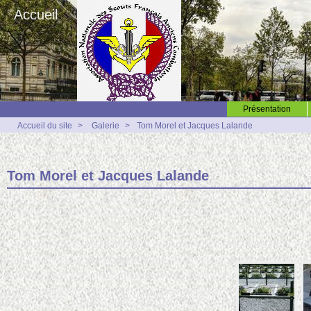
Accueil
Présentation
Accueil du site
>
Galerie
>
Tom Morel et Jacques Lalande
Tom Morel et Jacques Lalande