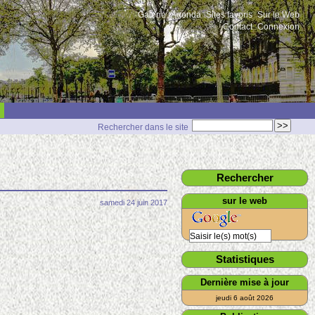
Galerie
Agenda
Sites favoris
Sur le Web
Contact
Connexion
Rechercher dans le site
Rechercher
sur le web
samedi 24 juin 2017
Statistiques
Dernière mise à jour
jeudi 6 août 2026