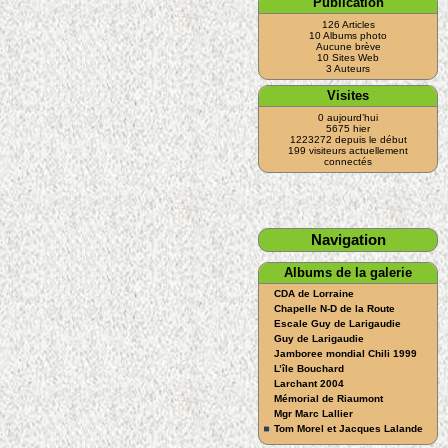
Publication
126 Articles
10 Albums photo
Aucune brève
10 Sites Web
3 Auteurs
Visites
0 aujourd’hui
5675 hier
1223272 depuis le début
199 visiteurs actuellement
connectés
Navigation
Albums de la galerie
CDA de Lorraine
Chapelle N-D de la Route
Escale Guy de Larigaudie
Guy de Larigaudie
Jamboree mondial Chili 1999
L’île Bouchard
Larchant 2004
Mémorial de Riaumont
Mgr Marc Lallier
Tom Morel et Jacques Lalande