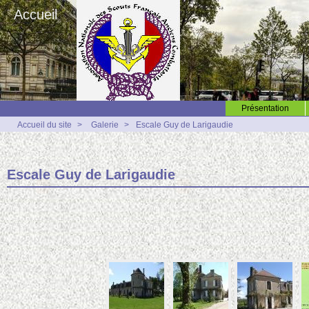
Accueil
Présentation
Accueil du site
>
Galerie
>
Escale Guy de Larigaudie
Escale Guy de Larigaudie