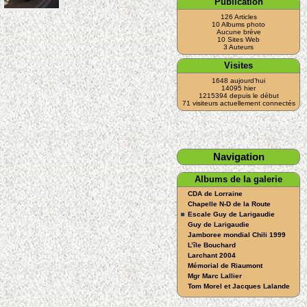
Publication
126 Articles
10 Albums photo
Aucune brève
10 Sites Web
3 Auteurs
Visites
1648 aujourd’hui
14095 hier
1215394 depuis le début
71 visiteurs actuellement connectés
Navigation
Albums de la galerie
CDA de Lorraine
Chapelle N-D de la Route
Escale Guy de Larigaudie
Guy de Larigaudie
Jamboree mondial Chili 1999
L’île Bouchard
Larchant 2004
Mémorial de Riaumont
Mgr Marc Lallier
Tom Morel et Jacques Lalande